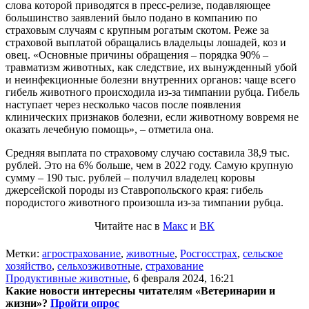
слова которой приводятся в пресс-релизе, подавляющее
большинство заявлений было подано в компанию по
страховым случаям с крупным рогатым скотом. Реже за
страховой выплатой обращались владельцы лошадей, коз и
овец. «Основные причины обращения – порядка 90% –
травматизм животных, как следствие, их вынужденный убой
и неинфекционные болезни внутренних органов: чаще всего
гибель животного происходила из-за тимпании рубца. Гибель
наступает через несколько часов после появления
клинических признаков болезни, если животному вовремя не
оказать лечебную помощь», – отметила она.
Средняя выплата по страховому случаю составила 38,9 тыс.
рублей. Это на 6% больше, чем в 2022 году. Самую крупную
сумму – 190 тыс. рублей – получил владелец коровы
джерсейской породы из Ставропольского края: гибель
породистого животного произошла из-за тимпании рубца.
Читайте нас в
Макс
и
ВК
Метки:
агрострахование
,
животные
,
Росгосстрах
,
сельское
хозяйство
,
сельхозживотные
,
страхование
Продуктивные животные
,
6 февраля 2024, 16:21
Какие новости интересны читателям «Ветеринарии и
жизни»?
Пройти опрос