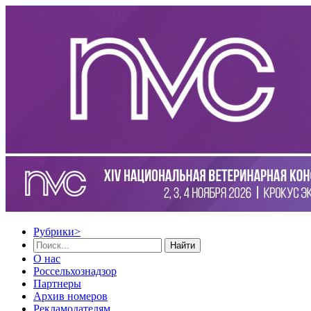
Рубрики
>
Найти
О нас
Россельхознадзор
Партнеры
Архив номеров
Рекламодателям