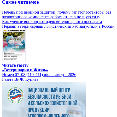
Самое читаемое
Печень под двойной защитой: почему гепатопротекторы без
желчегонного компонента работают не в полную силу
Как ученые воплощают идею ветеринарного препарата
Первый ветеринарный логистический хаб запустили в России
Читать газету
«Ветеринария и Жизнь»
Номер 07–08 (110–111) июль–август 2026
Газета ВиЖ. Купить