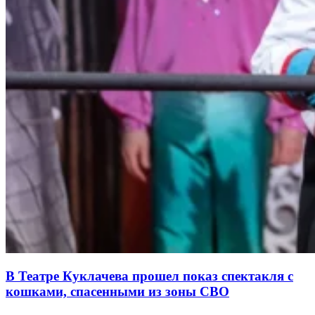
В Театре Куклачева прошел показ спектакля с
кошками, спасенными из зоны СВО