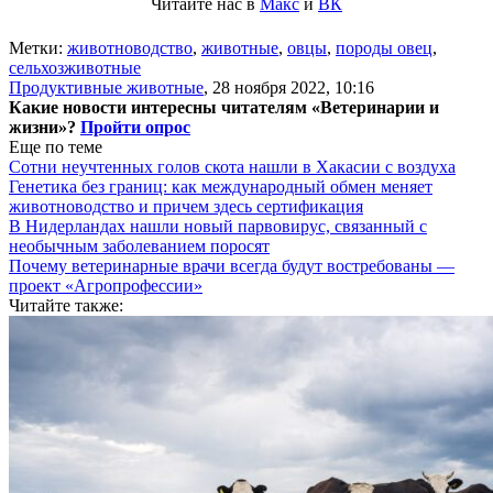
Читайте нас в
Макс
и
ВК
Метки:
животноводство
,
животные
,
овцы
,
породы овец
,
сельхозживотные
Продуктивные животные
,
28 ноября 2022, 10:16
Какие новости интересны читателям «Ветеринарии и
жизни»?
Пройти опрос
Еще по теме
Сотни неучтенных голов скота нашли в Хакасии с воздуха
Генетика без границ: как международный обмен меняет
животноводство и причем здесь сертификация
В Нидерландах нашли новый парвовирус, связанный с
необычным заболеванием поросят
Почему ветеринарные врачи всегда будут востребованы —
проект «Агропрофессии»
Читайте также: