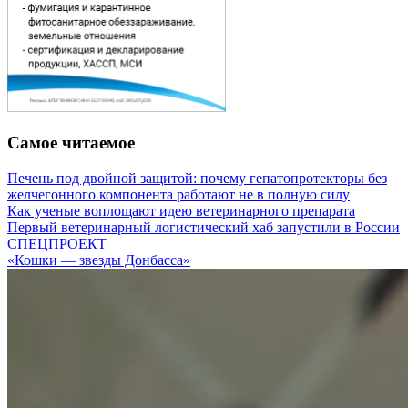
Самое читаемое
Печень под двойной защитой: почему гепатопротекторы без
желчегонного компонента работают не в полную силу
Как ученые воплощают идею ветеринарного препарата
Первый ветеринарный логистический хаб запустили в России
СПЕЦПРОЕКТ
«Кошки — звезды Донбасса»