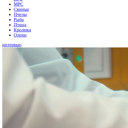
МРС
Свиньи
Пчелы
Рыба
Птица
Кролики
Олени
интервью