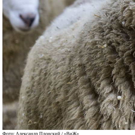
Фото: Александр Плонский / «ВиЖ»