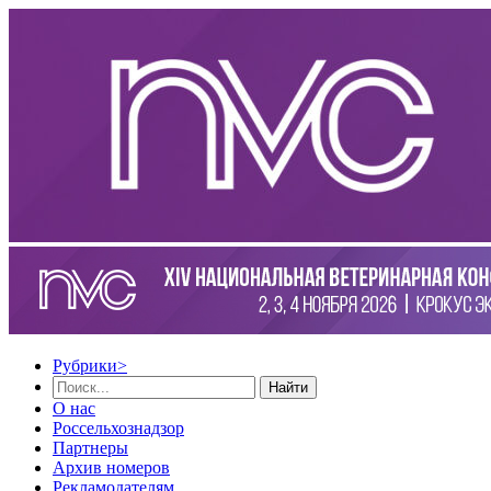
Рубрики
>
Найти
О нас
Россельхознадзор
Партнеры
Архив номеров
Рекламодателям