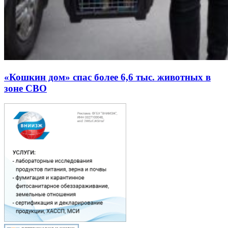
«Кошкин дом» спас более 6,6 тыс. животных в
зоне СВО