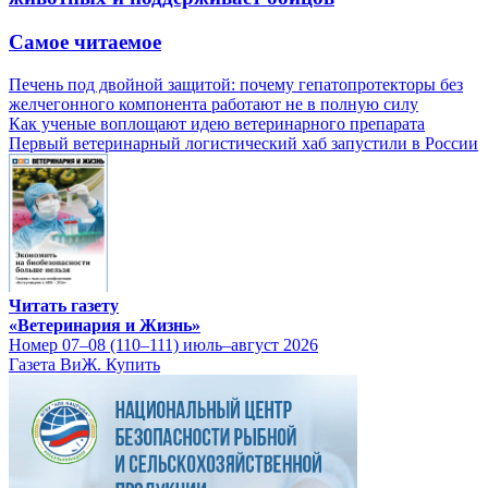
Самое читаемое
Печень под двойной защитой: почему гепатопротекторы без
желчегонного компонента работают не в полную силу
Как ученые воплощают идею ветеринарного препарата
Первый ветеринарный логистический хаб запустили в России
Читать газету
«Ветеринария и Жизнь»
Номер 07–08 (110–111) июль–август 2026
Газета ВиЖ. Купить