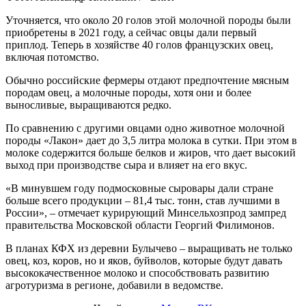
Уточняется, что около 20 голов этой молочной породы были
приобретены в 2021 году, а сейчас овцы дали первый
приплод. Теперь в хозяйстве 40 голов французских овец,
включая потомство.
Обычно российские фермеры отдают предпочтение мясным
породам овец, а молочные породы, хотя они и более
выносливые, выращиваются редко.
По сравнению с другими овцами одно животное молочной
породы «Лакон» дает до 3,5 литра молока в сутки. При этом в
молоке содержится больше белков и жиров, что дает высокий
выход при производстве сыра и влияет на его вкус.
«В минувшем году подмосковные сыровары дали стране
больше всего продукции – 81,4 тыс. тонн, став лучшими в
России», – отмечает курирующий Минсельхозпрод зампред
правительства Московской области Георгий Филимонов.
В планах КФХ из деревни Булычево – выращивать не только
овец, коз, коров, но и яков, буйволов, которые будут давать
высококачественное молоко и способствовать развитию
агротуризма в регионе, добавили в ведомстве.