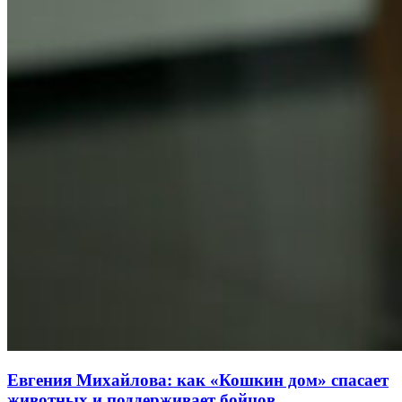
Евгения Михайлова: как «Кошкин дом» спасает
животных и поддерживает бойцов