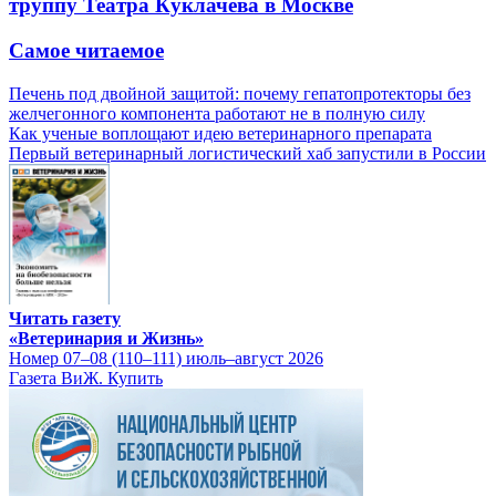
труппу Театра Куклачева в Москве
Самое читаемое
Печень под двойной защитой: почему гепатопротекторы без
желчегонного компонента работают не в полную силу
Как ученые воплощают идею ветеринарного препарата
Первый ветеринарный логистический хаб запустили в России
Читать газету
«Ветеринария и Жизнь»
Номер 07–08 (110–111) июль–август 2026
Газета ВиЖ. Купить