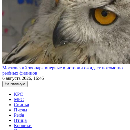
Московский зоопарк впервые в истории ожидает потомство
рыбных филинов
6 августа 2026, 16:46
На главную
КРС
МРС
Свиньи
Пчелы
Рыба
Птица
Кролики