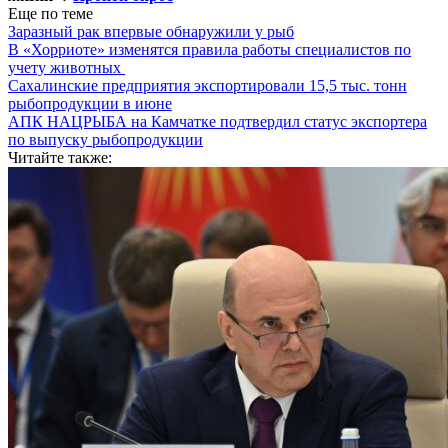
Еще по теме
Заразный рак впервые обнаружили у рыб
В «Хорриоте» изменятся правила работы специалистов по
учету животных
Сахалинские предприятия экспортировали 15,5 тыс. тонн
рыбопродукции в июне
АПК НАЦРЫБА на Камчатке подтвердил статус экспортера
по выпуску рыбопродукции
Читайте также: