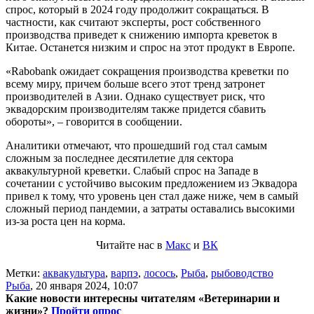
спрос, который в 2024 году продолжит сокращаться. В
частности, как считают эксперты, рост собственного
производства приведет к снижению импорта креветок в
Китае. Останется низким и спрос на этот продукт в Европе.
«Rabobank ожидает сокращения производства креветки по
всему миру, причем больше всего этот тренд затронет
производителей в Азии. Однако существует риск, что
эквадорским производителям также придется сбавить
обороты», – говорится в сообщении.
Аналитики отмечают, что прошедший год стал самым
сложным за последнее десятилетие для сектора
аквакультурной креветки. Слабый спрос на Западе в
сочетании с устойчиво высоким предложением из Эквадора
привел к тому, что уровень цен стал даже ниже, чем в самый
сложный период пандемии, а затраты оставались высокими
из-за роста цен на корма.
Читайте нас в
Макс
и
ВК
Метки:
аквакультура
,
варпэ
,
лосось
,
Рыба
,
рыбоводство
Рыба
,
20 января 2024, 10:07
Какие новости интересны читателям «Ветеринарии и
жизни»?
Пройти опрос