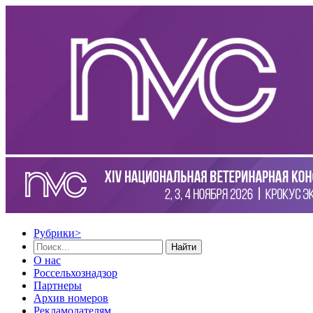
Рубрики
>
Найти
О нас
Россельхознадзор
Партнеры
Архив номеров
Рекламодателям