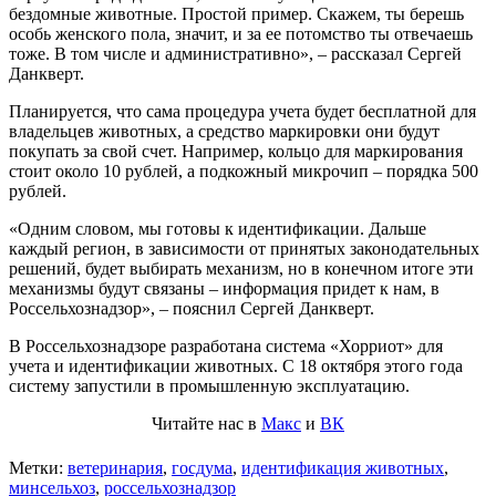
бездомные животные. Простой пример. Скажем, ты берешь
особь женского пола, значит, и за ее потомство ты отвечаешь
тоже. В том числе и административно», – рассказал Сергей
Данкверт.
Планируется, что сама процедура учета будет бесплатной для
владельцев животных, а средство маркировки они будут
покупать за свой счет. Например, кольцо для маркирования
стоит около 10 рублей, а подкожный микрочип – порядка 500
рублей.
«Одним словом, мы готовы к идентификации. Дальше
каждый регион, в зависимости от принятых законодательных
решений, будет выбирать механизм, но в конечном итоге эти
механизмы будут связаны – информация придет к нам, в
Россельхознадзор», – пояснил Сергей Данкверт.
В Россельхознадзоре разработана система «Хорриот» для
учета и идентификации животных. С 18 октября этого года
систему запустили в промышленную эксплуатацию.
Читайте нас в
Макс
и
ВК
Метки:
ветеринария
,
госдума
,
идентификация животных
,
минсельхоз
,
россельхознадзор