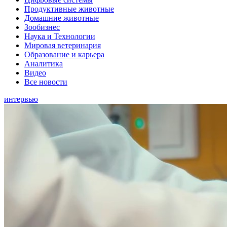
Продуктивные животные
Домашние животные
Зообизнес
Наука и Технологии
Мировая ветеринария
Образование и карьера
Аналитика
Видео
Все новости
интервью