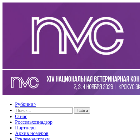
Рубрики
>
Найти
О нас
Россельхознадзор
Партнеры
Архив номеров
Рекламодателям