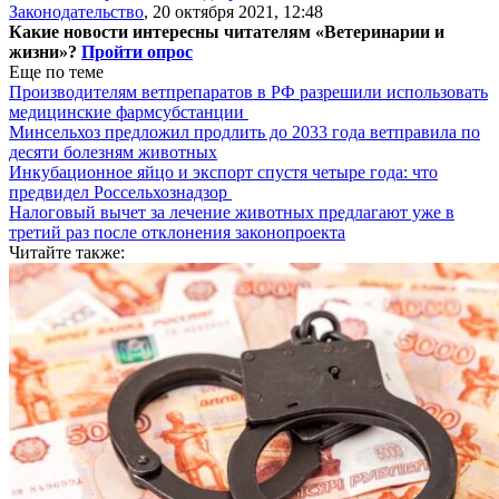
Законодательство
,
20 октября 2021, 12:48
Какие новости интересны читателям «Ветеринарии и
жизни»?
Пройти опрос
Еще по теме
Производителям ветпрепаратов в РФ разрешили использовать
медицинские фармсубстанции
Минсельхоз предложил продлить до 2033 года ветправила по
десяти болезням животных
Инкубационное яйцо и экспорт спустя четыре года: что
предвидел Россельхознадзор
Налоговый вычет за лечение животных предлагают уже в
третий раз после отклонения законопроекта
Читайте также: