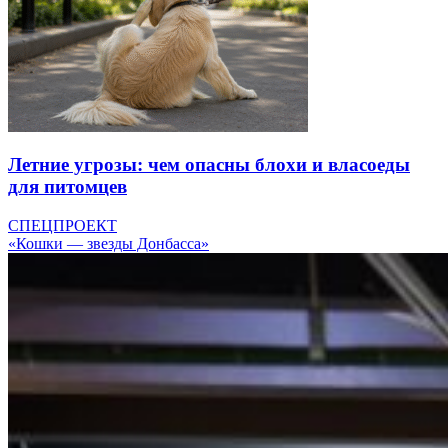
Летние угрозы: чем опасны блохи и власоеды
для питомцев
СПЕЦПРОЕКТ
«Кошки — звезды Донбасса»