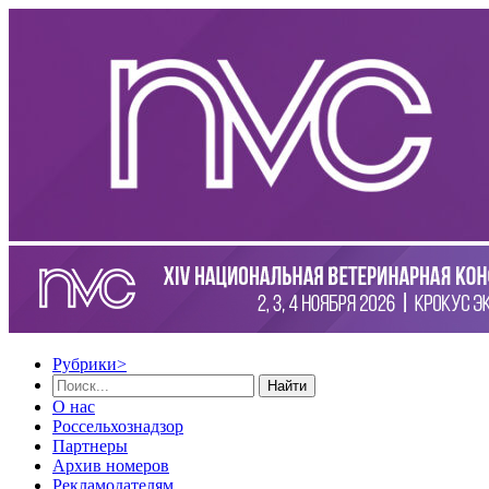
Рубрики
>
Найти
О нас
Россельхознадзор
Партнеры
Архив номеров
Рекламодателям