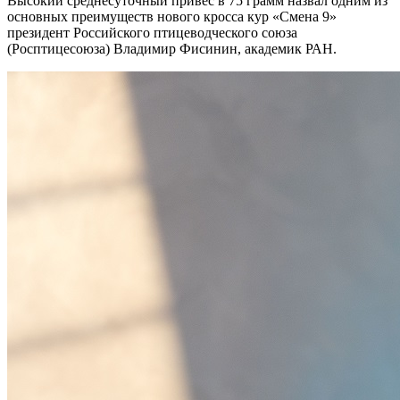
Высокий среднесуточный привес в 75 грамм назвал одним из
основных преимуществ нового кросса кур «Смена 9»
президент Российского птицеводческого союза
(Росптицесоюза) Владимир Фисинин, академик РАН.