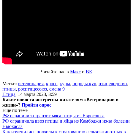
Читайте нас в
Макс
и
ВК
Метки:
ветеринария
,
кросс
,
куры
,
породы кур
,
птицеводство
,
птицы
,
росптицесоюз
,
смена 9
Птица
,
14 марта 2023, 8:59
Какие новости интересны читателям «Ветеринарии и
жизни»?
Пройти опрос
Еще по теме
РФ ограничила транзит мяса птицы из Евросоюза
РФ ограничила ввоз птицы и яйца из Камбоджи из-за болезни
Ньюкасла
Как изменились подходы к страхованию сельхозживотных в