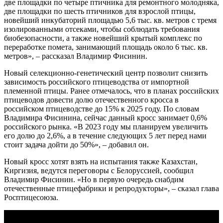
две площадки по четыре птичника для ремонтного молодняка,
две площадки по шесть птичников для взрослой птицы,
новейший инкубаторий площадью 5,6 тыс. кв. метров с тремя
изолированными отсеками, чтобы соблюдать требования
биобезопасности, а также новейший крытый комплекс по
переработке помета, занимающий площадь около 6 тыс. кв.
метров», – рассказал Владимир Фисинин.
Новый селекционно-генетический центр позволит снизить
зависимость российского птицеводства от импортной
племенной птицы. Ранее отмечалось, что в планах российских
птицеводов довести долю отечественного кросса в
российском птицеводстве до 15% к 2025 году. По словам
Владимира Фисинина, сейчас данный кросс занимает 0,6%
российского рынка. «В 2023 году мы планируем увеличить
его долю до 2,6%, а в течение следующих 5 лет перед нами
стоит задача дойти до 50%», – добавил он.
Новый кросс хотят взять на испытания также Казахстан,
Киргизия, ведутся переговоры с Белоруссией, сообщил
Владимир Фисинин. «Но в первую очередь снабдим
отечественные птицефабрики и репродукторы», – сказал глава
Росптицесоюза.