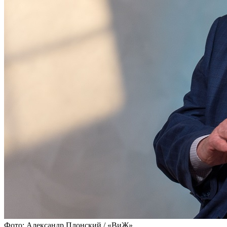
Фото: Александр Плонский / «ВиЖ»