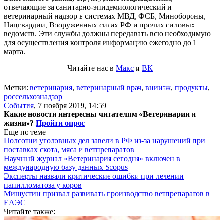
отвечающие за санитарно-эпидемиологический и
ветеринарный надзор в системах МВД, ФСБ, Минобороны,
Нацгвардии, Вооруженных силах РФ и прочих силовых
ведомств. Эти службы должны передавать всю необходимую
для осуществления контроля информацию ежегодно до 1
марта.
Читайте нас в
Макс
и
ВК
Метки:
ветеринария
,
ветеринарный врач
,
вниизж
,
продукты
,
россельхознадзор
События
,
7 ноября 2019, 14:59
Какие новости интересны читателям «Ветеринарии и
жизни»?
Пройти опрос
Еще по теме
Полсотни уголовных дел завели в РФ из-за нарушений при
поставках скота, мяса и ветпрепаратов
Научный журнал «Ветеринария сегодня» включен в
международную базу данных Scopus
Эксперты назвали критические ошибки при лечении
папилломатоза у коров
Мишустин призвал развивать производство ветпрепаратов в
ЕАЭС
Читайте также: