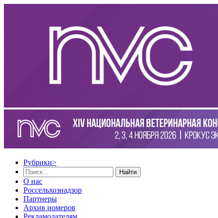
Рубрики
>
Найти
О нас
Россельхознадзор
Партнеры
Архив номеров
Рекламодателям