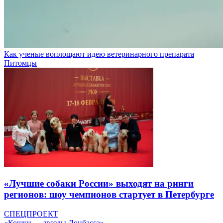
Как ученые воплощают идею ветеринарного препарата
Питомцы
«Лучшие собаки России» выходят на ринги
регионов: шоу чемпионов стартует в Петербурге
СПЕЦПРОЕКТ
«Кошки — звезды Донбасса»