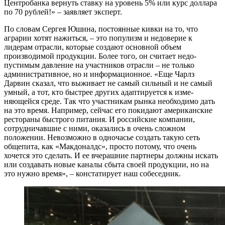
Центробанка вернуть став­ку на уровень 5% или курс доллара
по 70 рублей!» – заявляет эксперт.
По словам Сергея Юшина, посто­янные кивки на то, что
аграрии хотят нажиться, – это популизм и недоверие к
лидерам отрасли, которые создают основной объем
производимой про­дукции. Более того, он считает недо­
пустимым давление на участников от­расли – не только
административное, но и информационное. «Еще Чарлз
Дарвин сказал, что выживает не самый сильный и не самый
умный, а тот, кто быстрее других адаптируется к изме­
няющейся среде. Так что участникам рынка необходимо дать
на это время. Например, сейчас его покидают амери­канские
рестораны быстрого питания. И российские компании,
сотрудничав­шие с ними, оказались в очень слож­ном
положении. Невозможно в одно­часье создать такую сеть
общепита, как «Макдоналдс», просто потому, что очень
хочется это сделать. И ее вче­рашние партнеры должны искать
или создавать новые каналы сбыта своей продукции, но на
это нужно время», – констатирует наш собеседник.