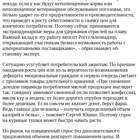
некуда: если у нас будут неполноценные корма или
неполноценное ветеринарное обслуживание поголовья, это
боль­но ударит по его продуктивности и производительности,
что приведет к росту себестоимости и скачку цен для
конечного потребителя. Поэтому сейчас принимаются
экстраординар­ные меры для удержания отраслей на плаву.
Важный вклад в эту работу вносит Россельхознадзор,
открыва­ющий участникам бизнеса возмож­ность работы с
альтернативными поставщиками», – обрисовывает об­
становку эксперт.
Ситуацию усугубляет потребитель­ский ажиотаж. По причине
ожидания роста цен или из-за вероятности воз­никновения
дефицита эмоциональные граждане в первую очередь сметают
с прилавков товары длительно­го хранения. «При снижении
доходов пирамида потребления мясной продукции выглядит
так: говяди­ну заменяют свининой (если позволяет конфес­сия),
мясом кур и индеек; от более дорогих отрубов переходят к
более деше­вым. Если совсем не хва­тает денег, берут фарш.
Ведь главное для челове­ка – получить определенный объем
калорий и белка», – поясняет Сергей Юшин. Поэтому спрос
на куриные тушки может быстро начать расти.
Но рынок на повышенный спрос без дополнительного
предложения объемов реагирует повышением цены. В