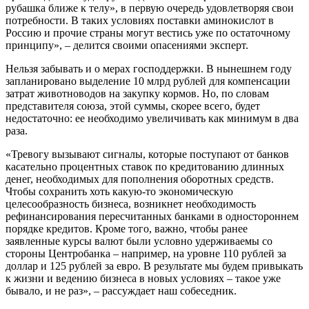
рубашка ближе к телу», в первую очередь удовлетворяя свои
потребности. В та­ких условиях поставки аминокислот в
Россию и прочие страны могут ве­стись уже по остаточному
прин­ципу», – делится своими опасениями эксперт.
Нельзя забывать и о мерах господ­держки. В нынешнем году
запланиро­вано выделение 10 млрд рублей для компенсации
затрат животноводов на закупку кормов. Но, по словам
представителя союза, этой суммы, скорее всего, будет
недостаточно: ее необходимо увеличивать как мини­мум в два
раза.
«Тревогу вызывают сигналы, кото­рые поступают от банков
касательно процентных ставок по кредитованию длинных
денег, необходимых для по­полнения оборотных средств.
Чтобы сохранить хоть какую-то эконо­мическую
целесообразность бизнеса, возникнет необ­ходимость
рефинанси­рования пересчитанных банками в односторон­нем
порядке кредитов. Кроме того, важно, чтобы ранее
заявленные кур­сы валют были условно удерживаемы со
стороны Центробанка – напри­мер, на уровне 110 рублей за
доллар и 125 рублей за евро. В ре­зультате мы будем привыкать
к жизни и ведению бизнеса в новых условиях – такое уже
бывало, и не раз», – рассужда­ет наш собеседник.