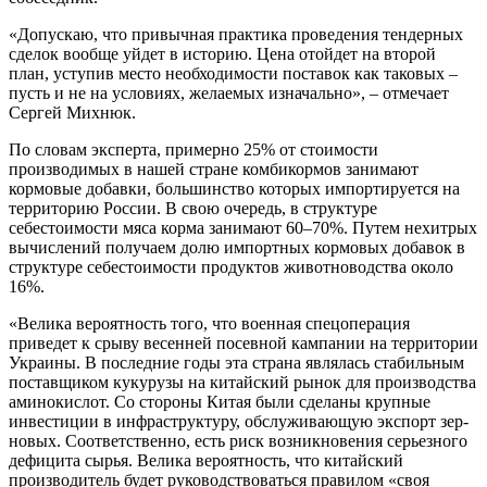
«Допускаю, что привычная практи­ка проведения тендерных
сделок во­обще уйдет в историю. Цена отойдет на второй
план, уступив место необхо­димости поставок как таковых –
пусть и не на условиях, желаемых изначаль­но», – отмечает
Сергей Михнюк.
По словам эксперта, примерно 25% от стоимости
производимых в на­шей стране комбикормов занимают
кормовые добавки, большинство ко­торых импортируется на
территорию России. В свою очередь, в структуре
себестоимости мяса корма занимают 60–70%. Путем нехитрых
вычислений получаем долю импортных кормовых добавок в
структуре себестоимости продуктов животноводства около
16%.
«Велика вероятность того, что во­енная спецоперация
приведет к срыву весенней посевной кампании на тер­ритории
Украины. В последние годы эта страна являлась стабильным
по­ставщиком кукурузы на китайский рынок для производства
аминокис­лот. Со стороны Китая были сделаны крупные
инвестиции в инфраструк­туру, обслуживающую экспорт зер­
новых. Соответственно, есть риск возникновения серьезного
дефицита сырья. Велика вероятность, что китайский
производитель будет руководствоваться правилом «своя