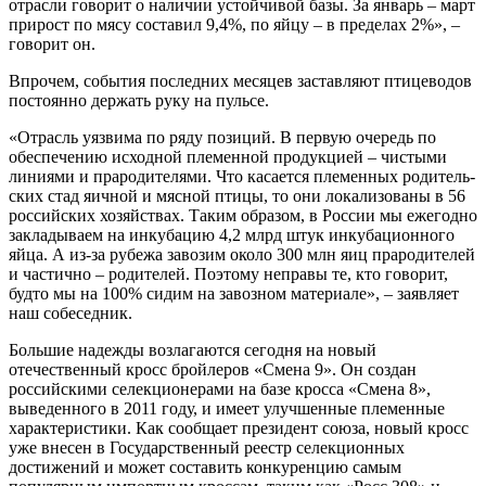
отрасли говорит о наличии устойчи­вой базы. За январь – март
прирост по мясу составил 9,4%, по яйцу – в пре­делах 2%», –
говорит он.
Впрочем, события последних меся­цев заставляют птицеводов
постоянно держать руку на пульсе.
«Отрасль уязвима по ряду позиций. В первую очередь по
обеспечению исходной племенной продукцией – чистыми
линиями и прародителями. Что касается племенных родитель­
ских стад яичной и мясной птицы, то они локализованы в 56
российских хозяйствах. Таким образом, в России мы ежегодно
закладываем на инку­бацию 4,2 млрд штук инкубационного
яйца. А из-за рубежа завозим около 300 млн яиц прародителей
и частич­но – родителей. Поэтому неправы те, кто говорит,
будто мы на 100% сидим на завозном материале», – заявляет
наш собеседник.
Большие надежды возлагают­ся сегодня на новый
отечественный кросс бройлеров «Смена 9». Он соз­дан
российскими селекционерами на базе кросса «Смена 8»,
выведенного в 2011 году, и имеет улучшенные пле­менные
характеристики. Как сообщает президент союза, новый кросс
уже вне­сен в Государственный реестр селекци­онных
достижений и может составить конкуренцию самым