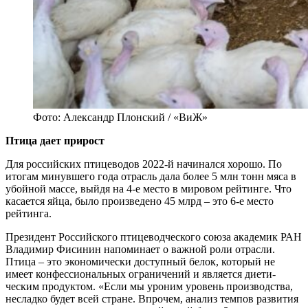
Фото: Александр Плонский / «ВиЖ»
Птица дает прирост
Для российских птицеводов 2022-й на­чинался хорошо. По
итогам минувше­го года отрасль дала более 5 млн тонн мяса в
убойной массе, выйдя на 4-е ме­сто в мировом рейтинге. Что
касается яйца, было произведено 45 млрд – это 6-е место
рейтинга.
Президент Российского птицеводческого союза академик РАН
Владимир Фисинин напоминает о важной роли отрасли.
Птица – это экономи­чески доступный белок, который не
имеет кон­фессиональных ограни­чений и является диети­
ческим продуктом. «Если мы уроним уровень про­изводства,
несладко будет всей стра­не. Впрочем, анализ темпов развития