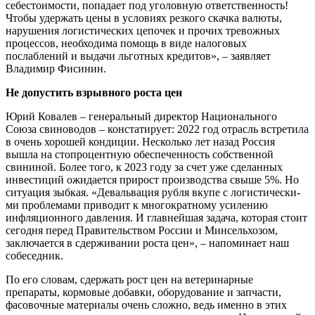
себестоимости, попадает под уголовную ответствен­ность!
Чтобы удержать цены в услови­ях резкого скачка валюты,
нарушения логистических цепочек и прочих тре­вожных
процессов, необходима по­мощь в виде налоговых
послаблений и выдачи льготных кредитов», – заяв­ляет
Владимир Фисинин.
Не допустить взрывного роста цен
Юрий Ковалев – генеральный дирек­тор Национального
Союза свиново­дов – констатирует: 2022 год отрасль встретила
в очень хорошей кондиции. Несколько лет назад Россия
вышла на стопроцентную обеспеченность собственной
свининой. Более того, к 2023 году за счет уже сделанных
инвестиций ожидается прирост про­изводства свыше 5%. Но
ситуация зыбкая. «Девальвация рубля вкупе с логистически­
ми проблемами приво­дит к многократному усилению
инфляцион­ного давления. И глав­нейшая задача, которая стоит
сегодня перед Правительством России и Минсельхозом,
заключается в сдерживании роста цен», – напоми­нает наш
собеседник.
По его словам, сдержать рост цен на ветеринарные
препараты, кормо­вые добавки, оборудование и запчасти,
фасовочные материалы очень сложно, ведь именно в этих