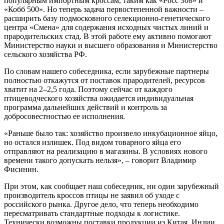
популярным им­портным кроссам, таким как «Росс 308» и
«Кобб 500». Но теперь задача пер­востепенной важности –
расширить базу подмосковного селекционно-генетического
центра «Смена» для содержания исходных чистых линий и
прародительских стад. В этой работе ему активно помогают
Министерство науки и высшего образования и Мини­стерство
сельского хозяйства РФ.
По словам нашего собеседника, если зарубежные партнеры
полностью откажутся от поставок прародителей, ресурсов
хватит на 2–2,5 года. Поэто­му сейчас от каждого
птицеводческо­го хозяйства ожидается индивидуаль­ная
программа дальнейших действий и контроль за
добросовестностью ее исполнения.
«Раньше было так: хозяйство произ­вело инкубационное яйцо,
но остался излишек. Под видом товарного яйца его
отправляют на реализацию в ма­газины. В условиях нового
вре­мени такого допускать нель­зя», – говорит Владимир
Фисинин.
При этом, как сооб­щает наш собеседник, ни один зарубежный
производитель кроссов птицы не заявил об уходе с
российского рынка. Другое дело, что теперь необходимо
пересматривать стандартные подхо­ды к логистике.
Технически возможны поставки продукции из Китая, Индии,