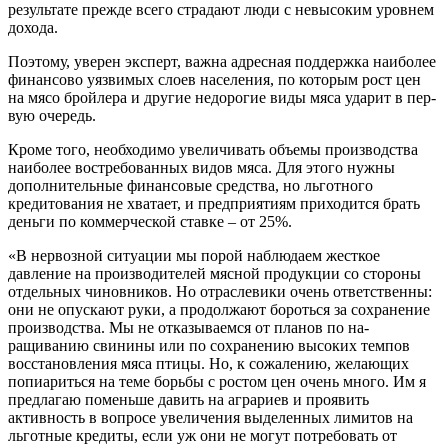
результате прежде всего страдают люди с невысоким уровнем
дохода.
Поэтому, уверен эксперт, важна адрес­ная поддержка наиболее
финансово уязвимых слоев населения, по кото­рым рост цен
на мясо бройлера и дру­гие недорогие виды мяса ударит в пер­
вую очередь.
Кроме того, необходимо увеличивать объемы про­изводства
наиболее вос­требованных видов мяса. Для этого нужны
допол­нительные финансовые средства, но льготного
кредитования не хватает, и предприятиям приходит­ся брать
деньги по коммерче­ской ставке – от 25%.
«В нервозной ситуации мы порой наблюдаем жесткое
давление на про­изводителей мясной продукции со сто­роны
отдельных чиновников. Но от­раслевики очень ответственны:
они не опускают руки, а продолжают бо­роться за сохранение
производства. Мы не отказываемся от планов по на­
ращиванию свинины или по сохране­нию высоких темпов
восстановления мяса птицы. Но, к сожалению, желаю­щих
попиариться на теме борьбы с ро­стом цен очень много. Им я
предлагаю поменьше давить на аграриев и про­явить
активность в вопросе увеличе­ния выделенных лимитов на
льготные кредиты, если уж они не могут потре­бовать от