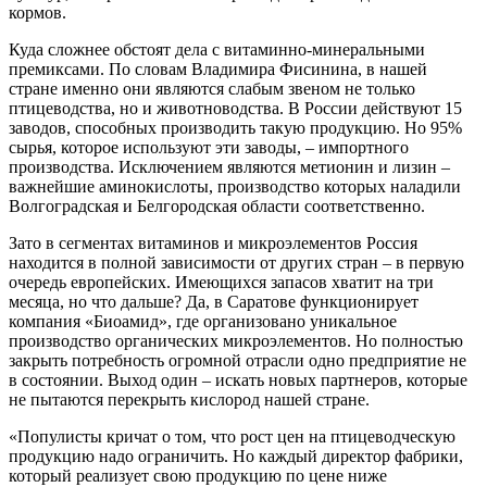
кормов.
Куда сложнее обстоят дела с вита­минно-минеральными
премиксами. По словам Владимира Фисинина, в на­шей
стране именно они являются сла­бым звеном не только
птицеводства, но и животноводства. В России дей­ствуют 15
заводов, способных произво­дить такую продукцию. Но 95%
сырья, которое используют эти заводы, – им­портного
производства. Исключением являются метионин и лизин –
важней­шие аминокислоты, производство ко­торых наладили
Волгоградская и Бел­городская области соответственно.
Зато в сегментах витаминов и ми­кроэлементов Россия
находится в пол­ной зависимости от других стран – в первую
очередь европейских. Имеющихся запасов хватит на три
месяца, но что дальше? Да, в Сарато­ве функционирует
компания «Биоамид», где организовано уникальное
производство органических микроэлементов. Но полностью
закрыть потребность огромной отрасли одно предприятие не
в состоянии. Выход один – искать новых партнеров, кото­рые
не пытаются перекрыть кислород нашей стране.
«Популисты кричат о том, что рост цен на птицеводческую
продукцию надо ограничить. Но каждый директор фабрики,
который реализует свою про­дукцию по цене ниже