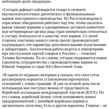
небольшую долю продукции.
«Сегодня дефицит наблю­дается только в сегменте
высокотехнологичных диетических и функци­ональных
кормов ино­странного производства. Но Россельхознадзор и
отраслевые объединения работают над тем, чтобы на­сытить
рынок такими кормами и одновременно заставить компетент­
ные ветеринарные органы ряда стран внимательно относиться
к составу, безопасности и качеству этих кор­мов. Со своей
стороны участники на­шего союза просят производителей
подтверждать эти параметры допол­нительными испытаниями
в лабора­ториях. Аналогичная работа ведет­ся и импортерами
при поступлении партий товаров в Россию», – отмечает
Татьяна Колчанова. По ее словам, се­годня открываются новые
горизонты сотрудничества с производителями кормов из
Южной Америки и стран Юго-Восточной Азии.
«В одном из недавних интервью я сказала, что союз готов
рассматри­вать варианты установления партнер­ских
отношений с этими странами. И уже на второй день после
публикации мне поступил звонок от представителя
Корейской ассоциации международ­ной торговли (KITA). По
его словам, корейский бизнес готов познакомить наших
предпринимателей с линейкой корейских кормов и
организовать ло­гистику. Есть и другие варианты. Глав­ное – не