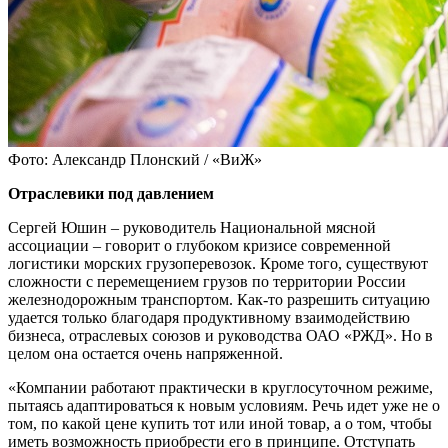
Фото: Александр Плонский / «ВиЖ»
Отраслевики под давлением
Сергей Юшин – руководитель Национальной мясной
ассоциации – гово­рит о глубоком кризисе современной
логистики морских грузоперевозок. Кроме того, существуют
сложности с перемещением грузов по террито­рии России
железнодорожным транс­портом. Как-то разрешить ситуацию
удается только благодаря продук­тивному взаимодействию
бизнеса, отраслевых союзов и руководства ОАО «РЖД». Но в
целом она остает­ся очень напряженной.
«Компании работают практически в круглосу­точном режиме,
пытаясь адаптиро­ваться к новым условиям. Речь идет уже не о
том, по какой цене купить тот или иной товар, а о том, чтобы
иметь возможность приобрести его в принципе. Отступать