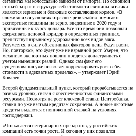
сегментах мы колоссально зависим от импорта. Но основной
статьей затрат в струк­туре себестоимости свинины все-таки
являются зерновые и белковые со­ставляющие кормов. «В
сложившихся условиях отрасли чрезвычайно помо­гают
экспортные пошлины на зерно, введенные в 2020 году и
привязанные к курсу доллара. Все это время они по­зволяли
сдерживать ценовой коридор в определенных границах,
препят­ствуя взрывному удорожанию всех ви­дов мяса.
Разумеется, в силу объектив­ных факторов цены будут расти.
Но, повторюсь, это будет уже не взрывной рост. Уверен, что
механизм экспорт­ных пошлин придется донастраивать с
учетом нынешних реалий. Однако сам факт его
существования уже по­зволяет корректировать рост себе­
стоимости в адекватных пределах», – утверждает Юрий
Ковалев.
Второй фундаментальный пункт, который прорабатывается на
разных уровнях, связан с обеспеченностью финансовыми
ресурсами. Несмотря на рост ключевой ставки Центробан­ка,
ставки по уже взятым кредитам сохранены. А новые льготные
кредиты выдаются с пониженной ставкой на ус­ловиях
господдержки.
«Что касается ветеринарных пре­паратов, у российских
компаний есть точки роста. И сегодня у них появился