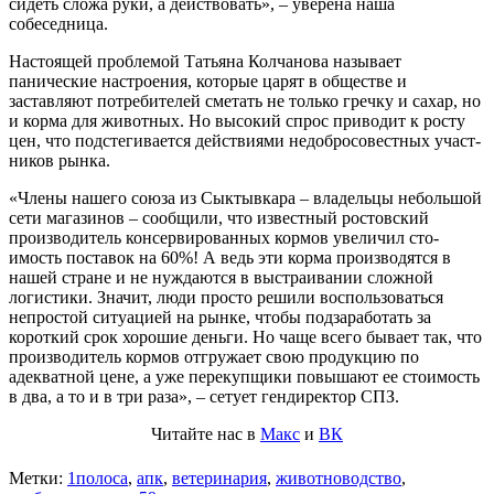
сидеть сложа руки, а действо­вать», – уверена наша
собеседница.
Настоящей проблемой Татьяна Колчанова называет
панические на­строения, которые царят в обществе и
заставляют потребителей сметать не только гречку и сахар, но
и корма для животных. Но высокий спрос при­водит к росту
цен, что подстегивается действиями недобросовестных участ­
ников рынка.
«Члены нашего союза из Сыктыв­кара – владельцы небольшой
сети ма­газинов – сообщили, что известный ростовский
производитель консер­вированных кормов увеличил сто­
имость поставок на 60%! А ведь эти корма производятся в
нашей стране и не нуждаются в выстраивании слож­ной
логистики. Значит, люди просто решили воспользоваться
непростой ситуацией на рынке, чтобы подза­работать за
короткий срок хорошие деньги. Но чаще всего бывает так, что
производитель кормов отгружает свою продукцию по
адекватной цене, а уже перекупщики повышают ее стоимость
в два, а то и в три раза», – сетует генди­ректор СПЗ.
Читайте нас в
Макс
и
ВК
Метки:
1полоса
,
апк
,
ветеринария
,
животноводство
,