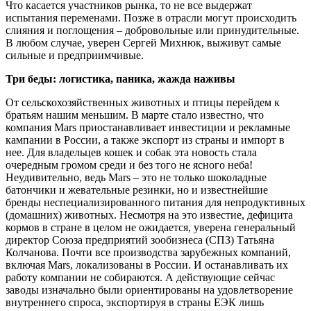
Что касается участников рынка, то не все выдержат
испытания пе­ременами. Позже в отрасли могут происходить
слияния и поглоще­ния – добровольные или принудитель­ные.
В любом случае, уверен Сергей Михнюк, выживут самые
сильные и предприимчивые.
Три беды: логистика, паника, жажда наживы
От сельскохозяйственных животных и птицы перейдем к
братьям нашим меньшим. В марте стало известно, что
компания Mars приостанавливает инвестиции и рекламные
кампании в России, а также экспорт из страны и импорт в
нее. Для владельцев кошек и собак эта новость стала
очередным громом среди и без того не ясного неба!
Неудивительно, ведь Mars – это не только шоколадные
батончики и же­вательные резинки, но и известнейшие
бренды неспециализированного пита­ния для непродуктивных
(домашних) животных. Несмотря на это известие, дефицита
кормов в стране в целом не ожидается, уверена генеральный
ди­ректор Союза предприятий зообизне­са (СПЗ) Татьяна
Колчанова. Почти все производства зарубежных компаний,
включая Mars, локализованы в России. И останавливать их
работу компании не собираются. А действующие сейчас
заводы изначально были ориентиро­ваны на удовлетворение
внутреннего спроса, экспортируя в страны ЕЭК лишь