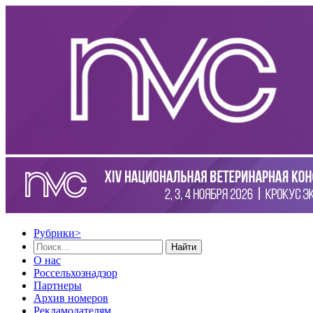
Рубрики
>
Найти
О нас
Россельхознадзор
Партнеры
Архив номеров
Рекламодателям