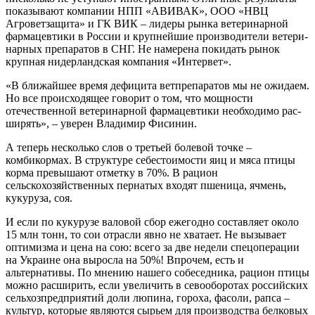
показывают компании НПП «АВИВАК», ООО «НВЦ
Агровет­защита» и ГК ВИК – лидеры рынка ве­теринарной
фармацевтики в России и крупнейшие производители ветери­
нарных препаратов в СНГ. Не намерена покидать рынок
крупная нидерланд­ская компания «Интервет».
«В ближайшее время дефицита ветпрепаратов мы не ожидаем.
Но все происходящее говорит о том, что мощности
отечественной ветеринар­ной фармацевтики необходимо рас­
ширять», – уверен Владимир Фисинин.
А теперь несколько слов о третьей болевой точке –
комбикормах. В струк­туре себестоимости яиц и мяса птицы
корма превышают отметку в 70%. В ра­цион
сельскохозяйственных пернатых входят пшеница, ячмень,
кукуруза, соя.
И если по кукурузе валовой сбор еже­годно составляет около
15 млн тонн, то сои отрасли явно не хватает. Не вы­зывает
оптимизма и цена на сою: всего за две недели спецоперации
на Украи­не она выросла на 50%! Впрочем, есть и
альтернативы. По мнению нашего собеседника, рацион птицы
можно расширить, если увеличить в севообо­ротах российских
сельхозпредприятий доли люпина, гороха, фасоли, рапса –
культур, которые являются сырьем для производства белковых