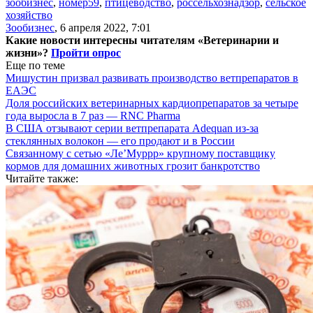
зообизнес
,
номер59
,
птицеводство
,
россельхознадзор
,
сельское
хозяйство
Зообизнес
,
6 апреля 2022, 7:01
Какие новости интересны читателям «Ветеринарии и
жизни»?
Пройти опрос
Еще по теме
Мишустин призвал развивать производство ветпрепаратов в
ЕАЭС
Доля российских ветеринарных кардиопрепаратов за четыре
года выросла в 7 раз — RNC Pharma
В США отзывают серии ветпрепарата Adequan из-за
стеклянных волокон — его продают и в России
Связанному с сетью «Ле’Муррр» крупному поставщику
кормов для домашних животных грозит банкротство
Читайте также: