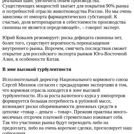
реальный шанс увеличить объем про­изводства.
Существующих мощно­стей хватает для покрытия 90% рынка
и потребностей отрасли животновод­ства России. Но мы очень
зависимы от импорта фармацевтических суб­станций. К
счастью, доля ветпрепа­ратов в себестоимости производства
свинины не является определяю­щей», – говорит эксперт.
Юрий Ковалев резюмирует: риска дефицита свинины нет,
более того, существует вероятность перенасы­щения
внутреннего рынка. Впрочем, смягчить последствия сможет
откры­тие для российского экспорта рынков Юго-Восточной
Азии, в особенности Китая.
В зоне высокой турбулентности
Исполнительный директор Нацио­нального кормового союза
Сергей Михнюк согласен с предыдущими экспертами в том,
что кормовая от­расль находится в зоне высокой
турбулентности. Из-за роста валютного курса у импорте­ров
формируется большая потребность в рубле­вой массе,
возникают риски оборачиваемо­сти денежных средств в
цепочке «товар – деньги – товар». Преж­няя практика много-
месячных отсрочек пла­тежей стремительно изживает себя.
Так что участники рынка будут переходить либо на
предоплату, либо на очень короткие сделки, прогнозирует наш
собеседник.