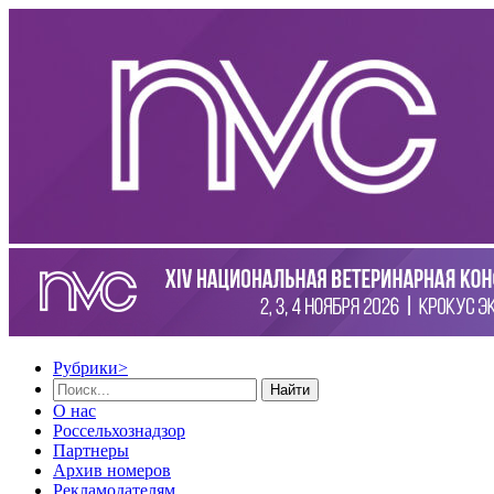
Рубрики
>
Найти
О нас
Россельхознадзор
Партнеры
Архив номеров
Рекламодателям