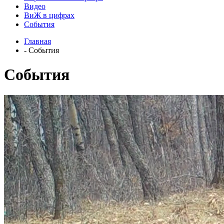
Видео
ВиЖ в цифрах
События
Главная
- События
События