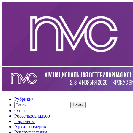
Рубрики
>
Найти
О нас
Россельхознадзор
Партнеры
Архив номеров
Рекламодателям