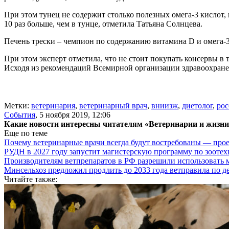
При этом тунец не содержит столько полезных омега-3 кислот,
10 раз больше, чем в тунце, отметила Татьяна Солнцева.
Печень трески – чемпион по содержанию витамина D и омега-3 
При этом эксперт отметила, что не стоит покупать консервы в 
Исходя из рекомендаций Всемирной организации здравоохранен
Метки:
ветеринария
,
ветеринарный врач
,
вниизж
,
диетолог
,
рос
События
,
5 ноября 2019, 12:06
Какие новости интересны читателям «Ветеринарии и жизн
Еще по теме
Почему ветеринарные врачи всегда будут востребованы — про
РУДН в 2027 году запустит магистерскую программу по зооте
Производителям ветпрепаратов в РФ разрешили использовать
Минсельхоз предложил продлить до 2033 года ветправила по д
Читайте также: