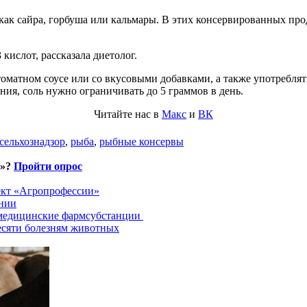
 как сайра, горбуша или кальмары. В этих консервированных пр
кислот, рассказала диетолог.
томатном соусе или со вкусовыми добавками, а также употреблят
ия, соль нужно ограничивать до 5 граммов в день.
Читайте нас в
Макс
и
ВК
сельхознадзор
,
рыба
,
рыбные консервы
и»?
Пройти опрос
ект «Агропрофессии»
хнии
 медицинские фармсубстанции
есяти болезням животных