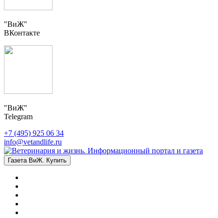
"ВиЖ"
ВКонтакте
"ВиЖ"
Telegram
+7 (495) 925 06 34
info@vetandlife.ru
Газета ВиЖ. Купить