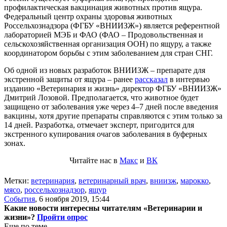
профилактическая вакцинация животных против ящура.
Федеральный центр охраны здоровья животных
Россельхознадзора (ФГБУ «ВНИИЗЖ») является референтной
лабораторией МЭБ и ФАО (ФАО – Продовольственная и
сельскохозяйственная организация ООН) по ящуру, а также
координатором борьбы с этим заболеванием для стран СНГ.
Об одной из новых разработок ВНИИЗЖ – препарате для
экстренной защиты от ящура – ранее
рассказал
в интервью
изданию «Ветеринария и жизнь» директор ФГБУ «ВНИИЗЖ»
Дмитрий Лозовой. Предполагается, что животное будет
защищено от заболевания уже через 4–7 дней после введения
вакцины, хотя другие препараты справляются с этим только за
14 дней. Разработка, отмечает эксперт, пригодится для
экстренного купирования очагов заболевания в буферных
зонах.
Читайте нас в
Макс
и
ВК
Метки:
ветеринария
,
ветеринарный врач
,
вниизж
,
марокко
,
мясо
,
россельхознадзор
,
ящур
События
,
6 ноября 2019, 15:44
Какие новости интересны читателям «Ветеринарии и
жизни»?
Пройти опрос
Еще по теме