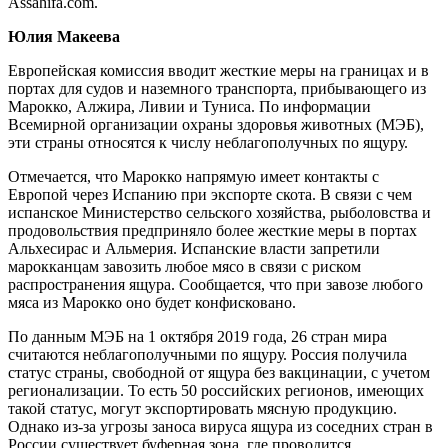
Assahifa.com.
Юлия Макеева
Европейская комиссия вводит жесткие меры на границах и в
портах для судов и наземного транспорта, прибывающего из
Марокко, Алжира, Ливии и Туниса. По информации
Всемирной организации охраны здоровья животных (МЭБ),
эти страны относятся к числу неблагополучных по ящуру.
Отмечается, что Марокко напрямую имеет контакты с
Европой через Испанию при экспорте скота. В связи с чем
испанское Министерство сельского хозяйства, рыболовства и
продовольствия предприняло более жесткие меры в портах
Альхесирас и Альмерия. Испанские власти запретили
марокканцам завозить любое мясо в связи с риском
распространения ящура. Сообщается, что при завозе любого
мяса из Марокко оно будет конфисковано.
По данным МЭБ на 1 октября 2019 года, 26 стран мира
считаются неблагополучными по ящуру. Россия получила
статус страны, свободной от ящура без вакцинации, с учетом
регионализации. То есть 50 российских регионов, имеющих
такой статус, могут экспортировать мясную продукцию.
Однако из-за угрозы заноса вируса ящура из соседних стран в
России существует буферная зона, где проводится