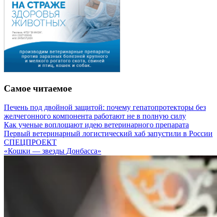
Самое читаемое
Печень под двойной защитой: почему гепатопротекторы без
желчегонного компонента работают не в полную силу
Как ученые воплощают идею ветеринарного препарата
Первый ветеринарный логистический хаб запустили в России
СПЕЦПРОЕКТ
«Кошки — звезды Донбасса»