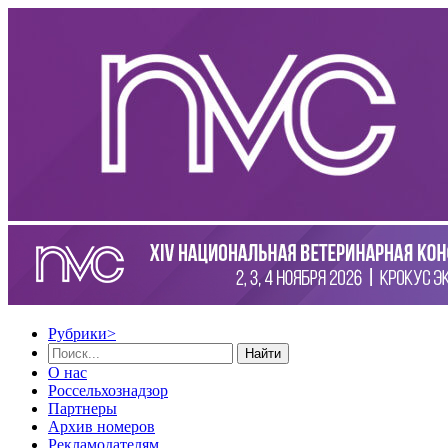
Рубрики
>
Найти
О нас
Россельхознадзор
Партнеры
Архив номеров
Рекламодателям