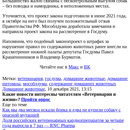
Большинство жалоб связаны с бесконтрольным выгулом собак
– без поводка и намордника, в неположенных местах.
Уточняется, что проект закона подготовили в июне 2021 года,
в октябре на него был получен положительный отзыв
Правительства РФ. Мособлдума доработала замечания и
направила проект закона на рассмотрение в Госдуму.
Напомним, что подобный законопроект о штрафах за
нарушение правил по содержанию животных ранее внесли на
рассмотрение нижней палаты депутаты Госдумы Павел
Крашенинников и Владимир Бурматов.
Читайте нас в
Макс
и
ВК
Метки:
ветеринария
,
госдума
,
домашние животные
,
домашние
питомцы
,
мособлдума
,
содержание домашних животных
Домашние животные
,
10 декабря 2021, 13:15
Какие новости интересны читателям «Ветеринарии и
жизни»?
Пройти опрос
Еще по теме
Как мы два месяца искали йорка и едва не купили собаку с
опасной мутацией
Доля российских ветеринарных кардиопрепаратов за четыре
года выросла в 7 раз — RNC Pharma