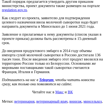
Такой порядок предлагается утвердить другим приказом
министерства, проект документа также размещен на портале
regulation.gov.ru
.
Как следует из проекта, заявителю для подтверждения
целевого назначения ввоза молочной сыворотки надо будет
направить документы в Минсельхоз до 1 июня 2021 года.
Заявление и прилагаемые к нему документы (список указан в
проекте приказа) должны быть рассмотрены в 15-дневный
срок.
До введения продуктового эмбарго в 2014 году объемы
импорта сухой молочной сыворотки в Россию достигали 136
тысяч тонн. После введения эмбарго этот продукт ввозился на
территорию России только из Белоруссии. Основными же
мировыми поставщиками такой сыворотки считаются
Франция, Италия и Германия.
Подпишитесь на нас в
Telegram
, чтобы читать новости
сразу, как только они появляются на сайте.
Читайте нас в
Макс
и
ВК
Метки:
ветеринария
,
ветеринарный врач
,
вниизж
,
минсельхоз
,