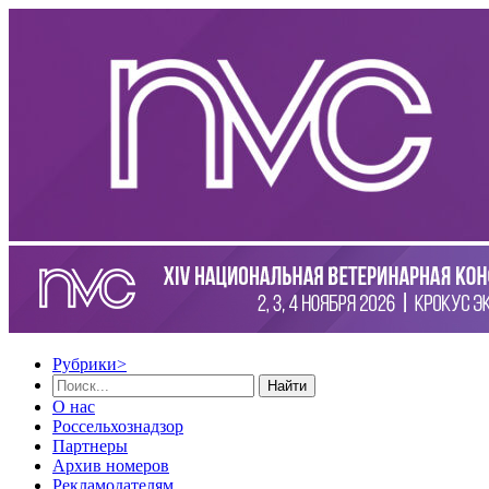
Рубрики
>
Найти
О нас
Россельхознадзор
Партнеры
Архив номеров
Рекламодателям