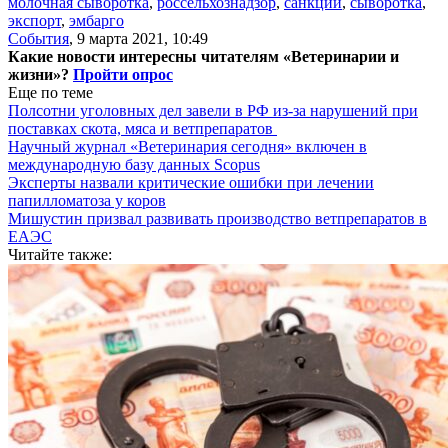
молочная сыворотка
,
россельхознадзор
,
санкции
,
сыворотка
,
экспорт
,
эмбарго
События
,
9 марта 2021, 10:49
Какие новости интересны читателям «Ветеринарии и
жизни»?
Пройти опрос
Еще по теме
Полсотни уголовных дел завели в РФ из-за нарушений при
поставках скота, мяса и ветпрепаратов
Научный журнал «Ветеринария сегодня» включен в
международную базу данных Scopus
Эксперты назвали критические ошибки при лечении
папилломатоза у коров
Мишустин призвал развивать производство ветпрепаратов в
ЕАЭС
Читайте также: