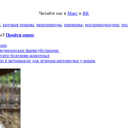
Читайте нас в
Макс
и
ВК
ж
,
китовая тюрьма
,
минприроды
,
приморье
,
росприроднадзор
,
рос
и»?
Пройти опрос
хнии
 медицинские фармсубстанции
есяти болезням животных
ти в метимазоле для лечения щитовидки у кошек