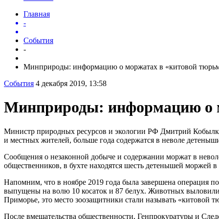
Главная
-
События
-
Минприроды: информацию о моржатах в «китовой тюрьм.
События
4 декабря 2019, 13:58
Минприроды: информацию о м
Министр природных ресурсов и экологии РФ Дмитрий Кобылкин
и местных жителей, больше года содержатся в неволе детеныш
Сообщения о незаконной добыче и содержании моржат в невол
общественников, в бухте находятся шесть детенышей моржей в 
Напомним, что в ноябре 2019 года была завершена операция 
выпущены на волю 10 косаток и 87 белух. Животных выловили 
Приморье, это место зоозащитники стали называть «китовой т
После вмешательства общественности, Генпрокуратуры и Сле