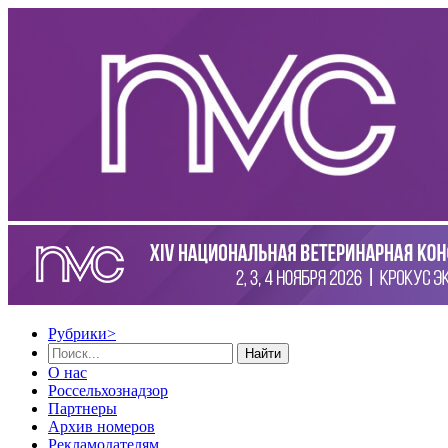
Рубрики
>
Найти
О нас
Россельхознадзор
Партнеры
Архив номеров
Рекламодателям