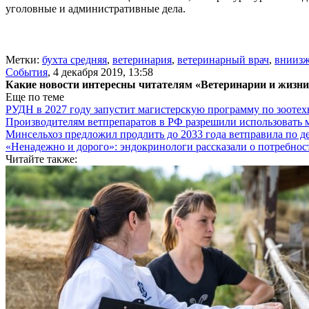
уголовные и административные дела.
Метки:
бухта средняя
,
ветеринария
,
ветеринарный врач
,
внииз
События
,
4 декабря 2019, 13:58
Какие новости интересны читателям «Ветеринарии и жизн
Еще по теме
РУДН в 2027 году запустит магистерскую программу по зооте
Производителям ветпрепаратов в РФ разрешили использовать
Минсельхоз предложил продлить до 2033 года ветправила по д
«Ненадежно и дорого»: эндокринологи рассказали о потребнос
Читайте также: