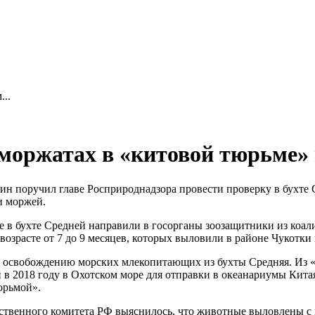
..
оржатах в «китовой тюрьме» 
 поручил главе Росприроднадзора провести проверку в бухте С
и моржей.
е в бухте Средней направили в госорганы зоозащитники из коа
возрасте от 7 до 9 месяцев, которых выловили в районе Чукотки
по освобождению морских млекопитающих из бухты Средняя. Из
в 2018 году в Охотском море для отправки в океанариумы Китая.
юрьмой».
дственного комитета РФ выяснилось, что животные выловлены 