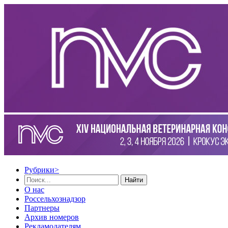
Рубрики
>
Найти
О нас
Россельхознадзор
Партнеры
Архив номеров
Рекламодателям