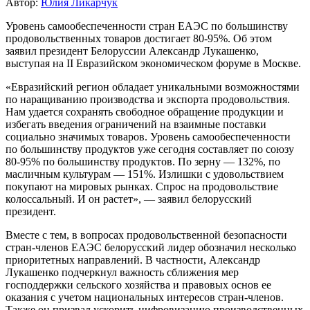
Автор:
Юлия Ликарчук
Уровень самообеспеченности стран ЕАЭС по большинству
продовольственных товаров достигает 80-95%. Об этом
заявил президент Белоруссии Александр Лукашенко,
выступая на II Евразийском экономическом форуме в Москве.
«Евразийский регион обладает уникальными возможностями
по наращиванию производства и экспорта продовольствия.
Нам удается сохранять свободное обращение продукции и
избегать введения ограничений на взаимные поставки
социально значимых товаров. Уровень самообеспеченности
по большинству продуктов уже сегодня составляет по союзу
80-95% по большинству продуктов. По зерну — 132%, по
масличным культурам — 151%. Излишки с удовольствием
покупают на мировых рынках. Спрос на продовольствие
колоссальный. И он растет», — заявил белорусский
президент.
Вместе с тем, в вопросах продовольственной безопасности
стран-членов ЕАЭС белорусский лидер обозначил несколько
приоритетных направлений. В частности, Александр
Лукашенко подчеркнул важность сближения мер
господдержки сельского хозяйства и правовых основ ее
оказания с учетом национальных интересов стран-членов.
Также он призвал ускорить цифровизацию производственных