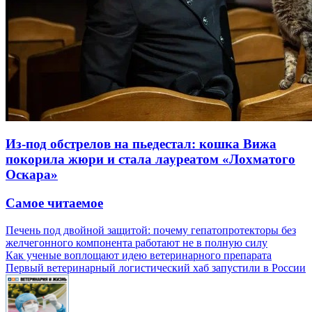
Из-под обстрелов на пьедестал: кошка Вижа
покорила жюри и стала лауреатом «Лохматого
Оскара»
Самое читаемое
Печень под двойной защитой: почему гепатопротекторы без
желчегонного компонента работают не в полную силу
Как ученые воплощают идею ветеринарного препарата
Первый ветеринарный логистический хаб запустили в России