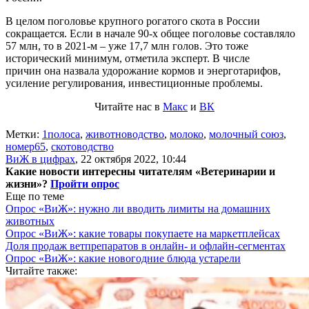
В целом поголовье крупного рогатого скота в России
сокращается. Если в начале 90-х общее поголовье составляло
57 млн, то в 2021-м – уже 17,7 млн голов. Это тоже
исторический минимум, отметила эксперт. В числе
причин она назвала удорожание кормов и энерготарифов,
усиление регулирования, инвестиционные проблемы.
Читайте нас в
Макс
и
ВК
Метки:
1полоса
,
животноводство
,
молоко
,
молочный союз
,
номер65
,
скотоводство
ВиЖ в цифрах
,
22 октября 2022, 10:44
Какие новости интересны читателям «Ветеринарии и
жизни»?
Пройти опрос
Еще по теме
Опрос «ВиЖ»: нужно ли вводить лимиты на домашних
животных
Опрос «ВиЖ»: какие товары покупаете на маркетплейсах
Доля продаж ветпрепаратов в онлайн- и офлайн-сегментах
Опрос «ВиЖ»: какие новогодние блюда устарели
Читайте также: