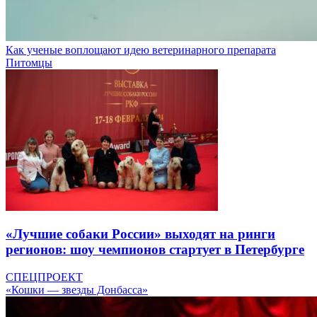
Как ученые воплощают идею ветеринарного препарата
Питомцы
«Лучшие собаки России» выходят на ринги
регионов: шоу чемпионов стартует в Петербурге
СПЕЦПРОЕКТ
«Кошки — звезды Донбасса»