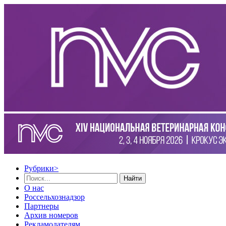
Рубрики
>
Найти
О нас
Россельхознадзор
Партнеры
Архив номеров
Рекламодателям