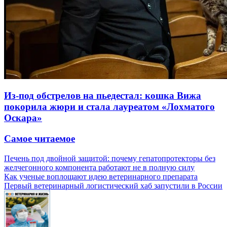
Из-под обстрелов на пьедестал: кошка Вижа
покорила жюри и стала лауреатом «Лохматого
Оскара»
Самое читаемое
Печень под двойной защитой: почему гепатопротекторы без
желчегонного компонента работают не в полную силу
Как ученые воплощают идею ветеринарного препарата
Первый ветеринарный логистический хаб запустили в России