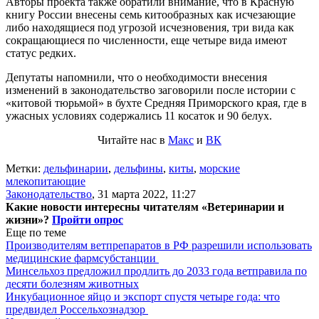
Авторы проекта также обратили внимание, что в Красную
книгу России внесены семь китообразных как исчезающие
либо находящиеся под угрозой исчезновения, три вида как
сокращающиеся по численности, еще четыре вида имеют
статус редких.
Депутаты напомнили, что о необходимости внесения
изменений в законодательство заговорили после истории с
«китовой тюрьмой» в бухте Средняя Приморского края, где в
ужасных условиях содержались 11 косаток и 90 белух.
Читайте нас в
Макс
и
ВК
Метки:
дельфинарии
,
дельфины
,
киты
,
морские
млекопитающие
Законодательство
,
31 марта 2022, 11:27
Какие новости интересны читателям «Ветеринарии и
жизни»?
Пройти опрос
Еще по теме
Производителям ветпрепаратов в РФ разрешили использовать
медицинские фармсубстанции
Минсельхоз предложил продлить до 2033 года ветправила по
десяти болезням животных
Инкубационное яйцо и экспорт спустя четыре года: что
предвидел Россельхознадзор