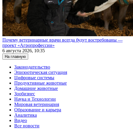
Почему ветеринарные врачи всегда будут востребованы —
проект «Агропрофессии»
6 августа 2026, 10:35
На главную
Законодательство
Эпизоотическая ситуация
Цифровые системы
Продуктивные животные
Домашние животные
Зообизнес
Наука и Технологии
Мировая ветеринария
Образование и карьера
Аналитика
Видео
Все новости