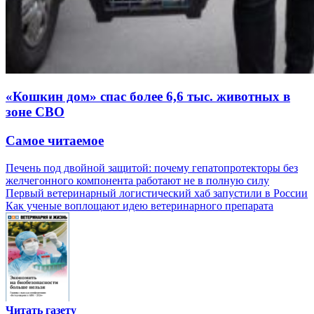
«Кошкин дом» спас более 6,6 тыс. животных в
зоне СВО
Самое читаемое
Печень под двойной защитой: почему гепатопротекторы без
желчегонного компонента работают не в полную силу
Первый ветеринарный логистический хаб запустили в России
Как ученые воплощают идею ветеринарного препарата
Читать газету