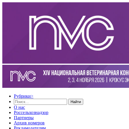
Рубрики
>
Найти
О нас
Россельхознадзор
Партнеры
Архив номеров
Рекламодателям