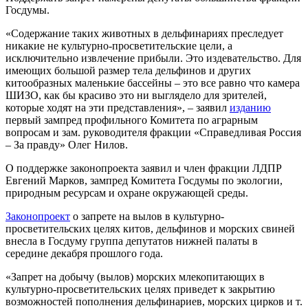
Госдумы.
«Содержание таких животных в дельфинариях преследует
никакие не культурно-просветительские цели, а
исключительно извлечение прибыли. Это издевательство. Для
имеющих большой размер тела дельфинов и других
китообразных маленькие бассейны – это все равно что камера
ШИЗО, как бы красиво это ни выглядело для зрителей,
которые ходят на эти представления», – заявил
изданию
первый зампред профильного Комитета по аграрным
вопросам и зам. руководителя фракции «Справедливая Россия
– За правду» Олег Нилов.
О поддержке законопроекта заявил и член фракции ЛДПР
Евгений Марков, зампред Комитета Госдумы по экологии,
природным ресурсам и охране окружающей среды.
Законопроект
о запрете на вылов в культурно-
просветительских целях китов, дельфинов и морских свиней
внесла в Госдуму группа депутатов нижней палаты в
середине декабря прошлого года.
«Запрет на добычу (вылов) морских млекопитающих в
культурно-просветительских целях приведет к закрытию
возможностей пополнения дельфинариев, морских цирков и т.