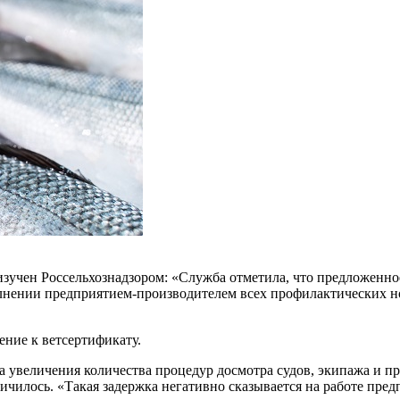
а изучен Россельхознадзором: «Служба отметила, что предложе
лнении предприятием-производителем всех профилактических н
ение к ветсертификату.
а увеличения количества процедур досмотра судов, экипажа и пр
ичилось. «Такая задержка негативно сказывается на работе пре