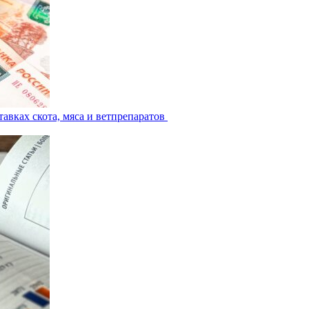
авках скота, мяса и ветпрепаратов