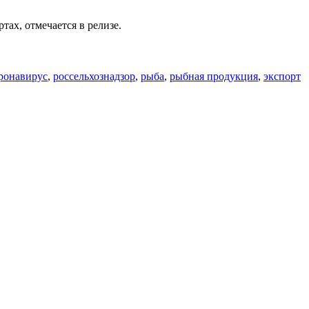
ах, отмечается в релизе.
оронавирус
,
россельхознадзор
,
рыба
,
рыбная продукция
,
экспорт