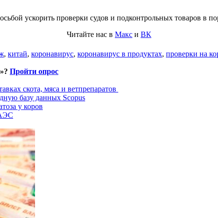
ьбой ускорить проверки судов и подконтрольных товаров в порт
Читайте нас в
Макс
и
ВК
ж
,
китай
,
коронавирус
,
коронавирус в продуктах
,
проверки на к
и»?
Пройти опрос
авках скота, мяса и ветпрепаратов
дную базу данных Scopus
тоза у коров
ЕАЭС