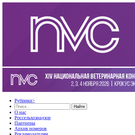
Рубрики
>
Найти
О нас
Россельхознадзор
Партнеры
Архив номеров
Рекламодателям