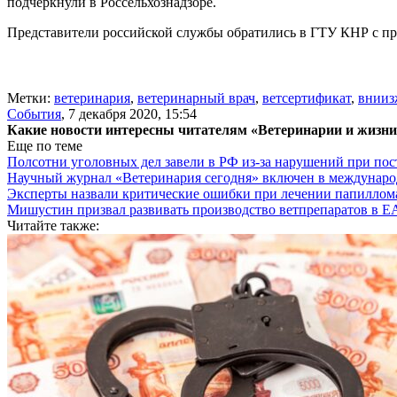
подчеркнули в Россельхознадзоре.
Представители российской службы обратились в ГТУ КНР с прос
Метки:
ветеринария
,
ветеринарный врач
,
ветсертификат
,
внииз
События
,
7 декабря 2020, 15:54
Какие новости интересны читателям «Ветеринарии и жизн
Еще по теме
Полсотни уголовных дел завели в РФ из-за нарушений при пост
Научный журнал «Ветеринария сегодня» включен в междунаро
Эксперты назвали критические ошибки при лечении папиллома
Мишустин призвал развивать производство ветпрепаратов в 
Читайте также: