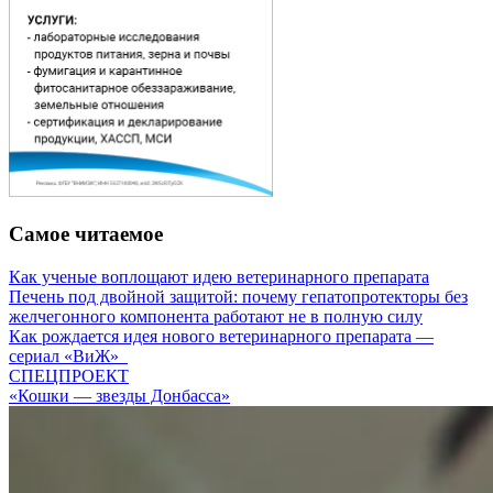
Самое читаемое
Как ученые воплощают идею ветеринарного препарата
Печень под двойной защитой: почему гепатопротекторы без
желчегонного компонента работают не в полную силу
Как рождается идея нового ветеринарного препарата —
сериал «ВиЖ»
СПЕЦПРОЕКТ
«Кошки — звезды Донбасса»