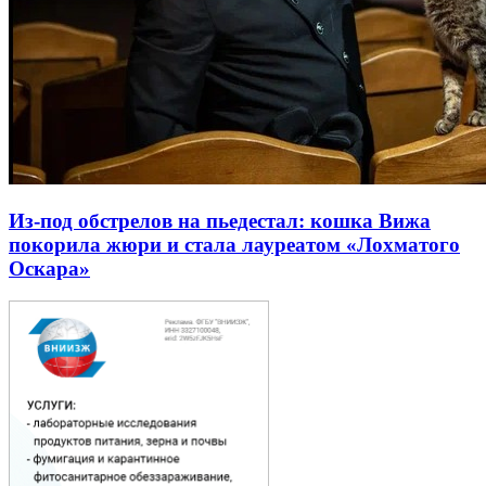
Из-под обстрелов на пьедестал: кошка Вижа
покорила жюри и стала лауреатом «Лохматого
Оскара»