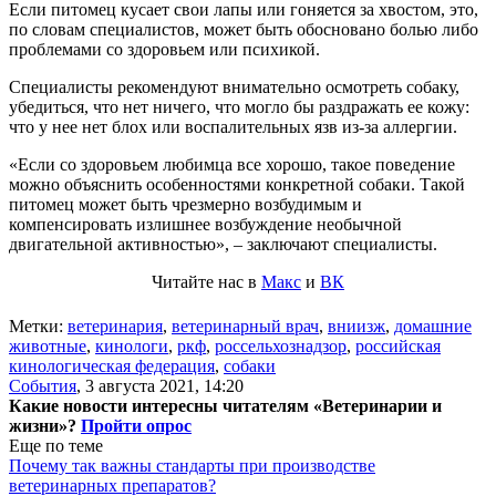
Если питомец кусает свои лапы или гоняется за хвостом, это,
по словам специалистов, может быть обосновано болью либо
проблемами со здоровьем или психикой.
Специалисты рекомендуют внимательно осмотреть собаку,
убедиться, что нет ничего, что могло бы раздражать ее кожу:
что у нее нет блох или воспалительных язв из-за аллергии.
«Если со здоровьем любимца все хорошо, такое поведение
можно объяснить особенностями конкретной собаки. Такой
питомец может быть чрезмерно возбудимым и
компенсировать излишнее возбуждение необычной
двигательной активностью», – заключают специалисты.
Читайте нас в
Макс
и
ВК
Метки:
ветеринария
,
ветеринарный врач
,
вниизж
,
домашние
животные
,
кинологи
,
ркф
,
россельхознадзор
,
российская
кинологическая федерация
,
собаки
События
,
3 августа 2021, 14:20
Какие новости интересны читателям «Ветеринарии и
жизни»?
Пройти опрос
Еще по теме
Почему так важны стандарты при производстве
ветеринарных препаратов?