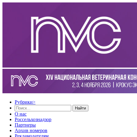
Рубрики
>
Найти
О нас
Россельхознадзор
Партнеры
Архив номеров
Рекламодателям