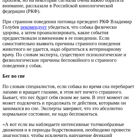
проблем, но на некоторые сигналы очень важно обратить
внимание, рассказали в Российской кинологической
федерации (РКФ).
При странном поведении питомца президент РКФ Владимир
Голубев
рекомендует
убедиться, что собака физически
здорова, а затем проанализировать, какие события
предшествовали изменениям в ее поведении. Если
самостоятельно выявить причины странного поведения
животного не удается, надо обратиться к ветеринарному
врачу. По словам эксперта, существуют психологические и
физиологические причины беспокойного и странного
поведения у собак.
Бег во сне
По словам специалистов, если собака во время сна перебирает
лапами и вращает глазами, в этом нет ничего страшного.
Бывает, что пес будит себя своим же лаем. В этот момент он
может подскочить и продолжать те действия, которыми он
занимался во сне. Эксперты заверяют, что это абсолютно
нормальное состояние, не надо беспокоиться.
«А вот если вы наблюдаете интенсивные толчкообразные
движения и в периоды бодрствования, необходимо провести
диагностику, чтобы исключить нарушение функций