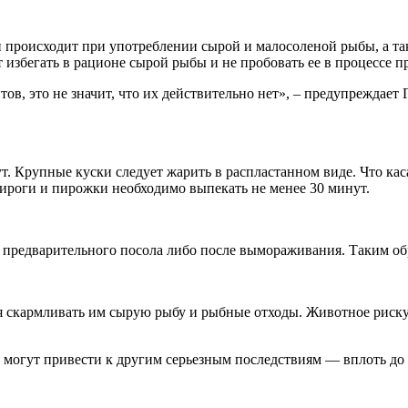
 происходит при употреблении сырой и малосоленой рыбы, а та
т избегать в рационе сырой рыбы и не пробовать ее в процессе 
тов, это не значит, что их действительно нет», – предупрежда
. Крупные куски следует жарить в распластанном виде. Что каса
ироги и пирожки необходимо выпекать не менее 30 минут.
предварительного посола либо после вымораживания. Таким обр
я скармливать им сырую рыбу и рыбные отходы. Животное рискует
ка, могут привести к другим серьезным последствиям — вплоть д