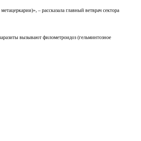
метацеркарии)», – рассказала главный ветврач сектора
паразиты вызывают филометроидоз (гельминтозное