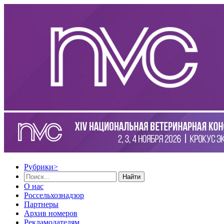
Рубрики
>
Найти
О нас
Россельхознадзор
Партнеры
Архив номеров
Рекламодателям