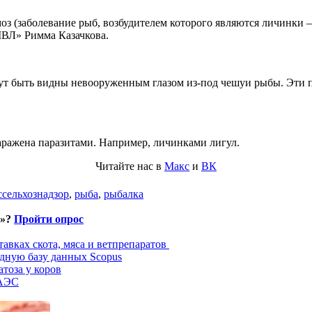
з (заболевание рыб, возбудителем которого являются личинки – 
МВЛ» Римма Казачкова.
ут быть видны невооруженным глазом из-под чешуи рыбы. Эти 
заражена паразитами. Например, личинками лигул.
Читайте нас в
Макс
и
ВК
ссельхознадзор
,
рыба
,
рыбалка
и»?
Пройти опрос
авках скота, мяса и ветпрепаратов
дную базу данных Scopus
тоза у коров
ЕАЭС