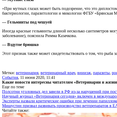
«При мутных глазах может быть подозрение, что это диплостомо
бактериологии, паразитологии и микологии ФГБУ «Брянская 
— Гельминты под чешуей
Иногда красные гельминты длиной несколько сантиметров мог
заболевание), пояснила Римма Казачкова.
— Вздутое брюшко
Этот признак также может свидетельствовать о том, что рыба 
Метки:
ветеринария
,
ветеринарный врач
,
вниизж
,
паразиты
,
ро
События
,
11 июня 2020, 11:41
Какие новости интересны читателям «Ветеринарии и жизн
Еще по теме
Полсотни уголовных дел завели в РФ из-за нарушений при пост
Научный журнал «Ветеринария сегодня» включен в междунаро
Эксперты назвали критические ошибки при лечении папиллома
Мишустин призвал развивать производство ветпрепаратов в 
Читайте также: