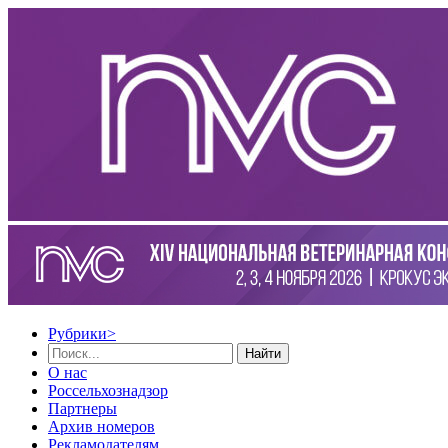
Рубрики
>
Найти
О нас
Россельхознадзор
Партнеры
Архив номеров
Рекламодателям