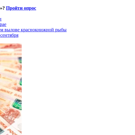
и»?
Пройти опрос
и
рае
ном вылове краснокнижной рыбы
 сентября