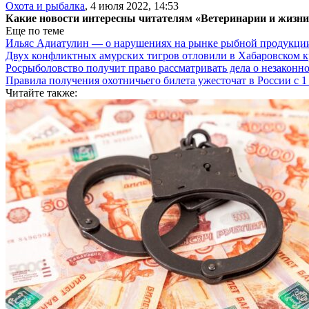
Охота и рыбалка
,
4 июля 2022, 14:53
Какие новости интересны читателям «Ветеринарии и жизн
Еще по теме
Ильяс Адиатулин — о нарушениях на рынке рыбной продукци
Двух конфликтных амурских тигров отловили в Хабаровском к
Росрыболовство получит право рассматривать дела о незакон
Правила получения охотничьего билета ужесточат в России с 1
Читайте также: