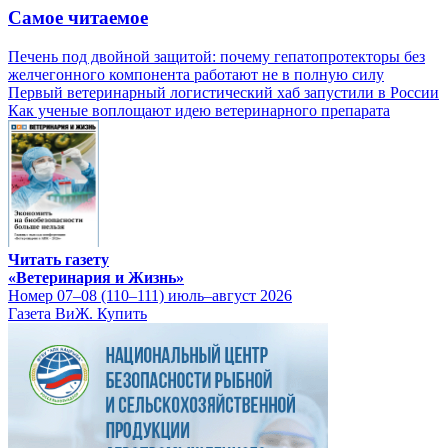
Самое читаемое
Печень под двойной защитой: почему гепатопротекторы без
желчегонного компонента работают не в полную силу
Первый ветеринарный логистический хаб запустили в России
Как ученые воплощают идею ветеринарного препарата
Читать газету
«Ветеринария и Жизнь»
Номер 07–08 (110–111) июль–август 2026
Газета ВиЖ. Купить