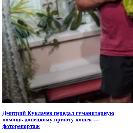
Дмитрий Куклачев передал гуманитарную
помощь донецкому приюту кошек —
фоторепортаж