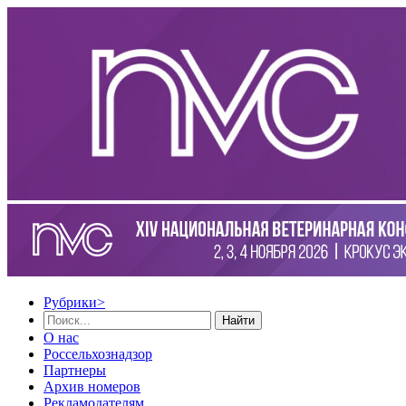
Рубрики
>
Найти
О нас
Россельхознадзор
Партнеры
Архив номеров
Рекламодателям