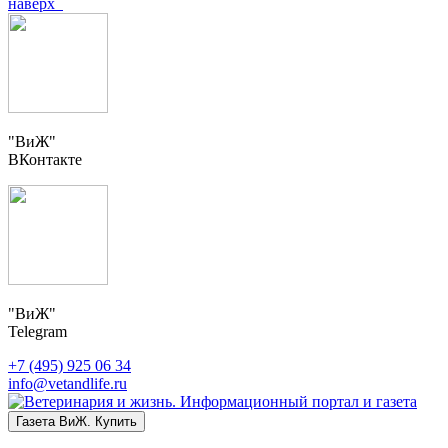
наверх
"ВиЖ"
ВКонтакте
"ВиЖ"
Telegram
+7 (495) 925 06 34
info@vetandlife.ru
Газета ВиЖ. Купить