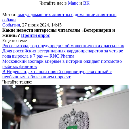
Читайте нас в
Макс
и
ВК
Метки:
выгул домашних животных
,
домашние животные
,
собаки
События
,
27 июня 2024, 14:45
Какие новости интересны читателям «Ветеринарии и
жизни»?
Пройти опрос
Еще по теме
Россельхознадзор предупредил об мошеннических рассылках
Доля российских ветеринарных кардиопрепаратов за четыре
года выросла в 7 раз — RNC Pharma
Московский зоопарк впервые в истории ожидает потомство
рыбных филинов
В Нидерландах нашли новый парвовирус, связанный с
необычным заболеванием поросят
Читайте также: