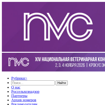
Рубрики
>
Найти
О нас
Россельхознадзор
Партнеры
Архив номеров
Рекламодателям