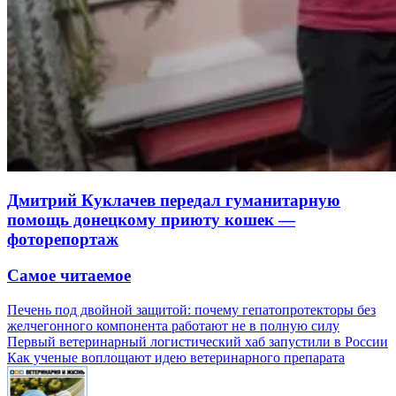
Дмитрий Куклачев передал гуманитарную
помощь донецкому приюту кошек —
фоторепортаж
Самое читаемое
Печень под двойной защитой: почему гепатопротекторы без
желчегонного компонента работают не в полную силу
Первый ветеринарный логистический хаб запустили в России
Как ученые воплощают идею ветеринарного препарата