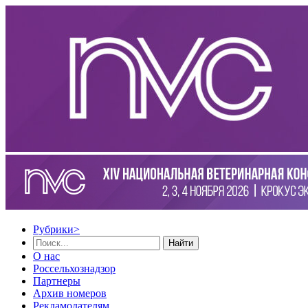
Рубрики
>
Найти
О нас
Россельхознадзор
Партнеры
Архив номеров
Рекламодателям