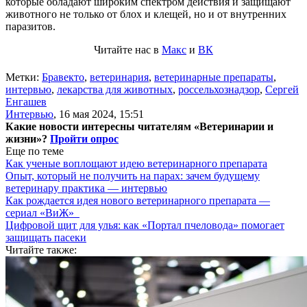
которые обладают широким спектром действия и защищают
животного не только от блох и клещей, но и от внутренних
паразитов.
Читайте нас в
Макс
и
ВК
Метки:
Бравекто
,
ветеринария
,
ветеринарные препараты
,
интервью
,
лекарства для животных
,
россельхознадзор
,
Сергей
Енгашев
Интервью
,
16 мая 2024, 15:51
Какие новости интересны читателям «Ветеринарии и
жизни»?
Пройти опрос
Еще по теме
Как ученые воплощают идею ветеринарного препарата
Опыт, который не получить на парах: зачем будущему
ветеринару практика — интервью
Как рождается идея нового ветеринарного препарата —
сериал «ВиЖ»
Цифровой щит для улья: как «Портал пчеловода» помогает
защищать пасеки
Читайте также: