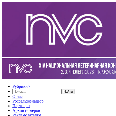
Рубрики
>
Найти
О нас
Россельхознадзор
Партнеры
Архив номеров
Рекламодателям