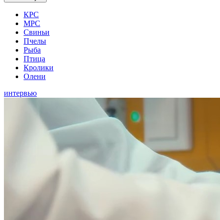
КРС
МРС
Свиньи
Пчелы
Рыба
Птица
Кролики
Олени
интервью