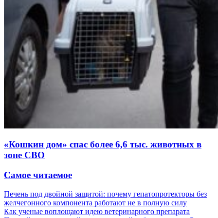
«Кошкин дом» спас более 6,6 тыс. животных в
зоне СВО
Самое читаемое
Печень под двойной защитой: почему гепатопротекторы без
желчегонного компонента работают не в полную силу
Как ученые воплощают идею ветеринарного препарата