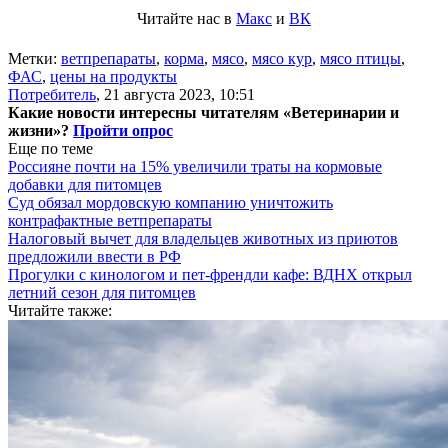
Читайте нас в
Макс
и
ВК
Метки:
ветпрепараты
,
корма
,
мясо
,
мясо кур
,
мясо птицы
,
ФАС
,
цены на продукты
Потребитель
,
21 августа 2023, 10:51
Какие новости интересны читателям «Ветеринарии и
жизни»?
Пройти опрос
Еще по теме
Россияне почти на 15% увеличили траты на кормовые
добавки для питомцев
Суд обязал мордовскую компанию уничтожить
контрафактные ветпрепараты
Налоговый вычет для владельцев животных из приютов
предложили ввести в РФ
Прогулки с кинологом и пет-френдли кафе: ВДНХ открыл
летний сезон для питомцев
Читайте также: