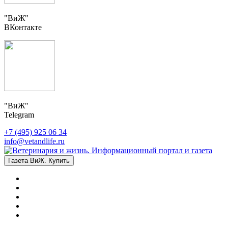
"ВиЖ"
ВКонтакте
"ВиЖ"
Telegram
+7 (495) 925 06 34
info@vetandlife.ru
Газета ВиЖ. Купить