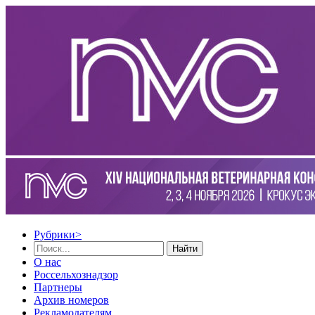
Рубрики
>
Найти
О нас
Россельхознадзор
Партнеры
Архив номеров
Рекламодателям