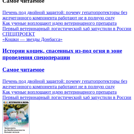
Самое читаемое
Печень под двойной защитой: почему гепатопротекторы без
желчегонного компонента работают не в полную силу
Как ученые воплощают идею ветеринарного препарата
Первый ветеринарный логистический хаб запустили в России
СПЕЦПРОЕКТ
«Кошки — звезды Донбасса»
Истории кошек, спасенных из-под огня в зоне
проведения спецоперации
Самое читаемое
Печень под двойной защитой: почему гепатопротекторы без
желчегонного компонента работают не в полную силу
Как ученые воплощают идею ветеринарного препарата
Первый ветеринарный логистический хаб запустили в России