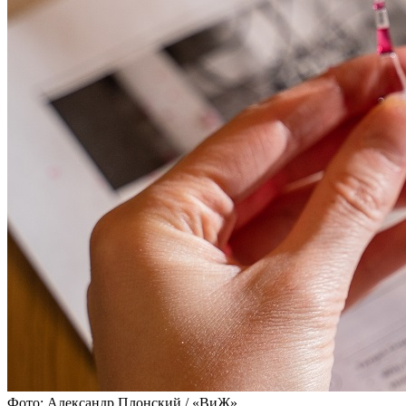
Фото: Александр Плонский / «ВиЖ»