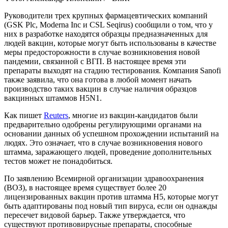
Руководители трех крупных фармацевтических компаний
(GSK Plc, Moderna Inc и CSL Seqirus) сообщили о том, что у
них в разработке находятся образцы предназначенных для
людей вакцин, которые могут быть использованы в качестве
меры предосторожности в случае возникновения новой
пандемии, связанной с ВГП. В настоящее время эти
препараты выходят на стадию тестирования. Компания Sanofi
также заявила, что она готова в любой момент начать
производство таких вакцин в случае наличия образцов
вакцинных штаммов H5N1.
Как пишет
Reuters
, многие из вакцин-кандидатов были
предварительно одобрены регулирующими органами на
основании данных об успешном прохождении испытаний на
людях. Это означает, что в случае возникновения нового
штамма, заражающего людей, проведение дополнительных
тестов может не понадобиться.
По заявлению Всемирной организации здравоохранения
(ВОЗ), в настоящее время существует более 20
лицензированных вакцин против штамма H5, которые могут
быть адаптированы под новый тип вируса, если он однажды
пересечет видовой барьер. Также утверждается, что
существуют противовирусные препараты, способные