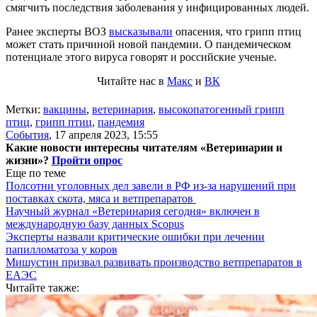
смягчить последствия заболевания у инфицированных людей.
Ранее эксперты ВОЗ
высказывали
опасения, что грипп птиц
может стать причиной новой пандемии. О пандемическом
потенциале этого вируса говорят и российские ученые.
Читайте нас в
Макс
и
ВК
Метки:
вакцины
,
ветеринария
,
высокопатогенный грипп
птиц
,
грипп птиц
,
пандемия
События
,
17 апреля 2023, 15:55
Какие новости интересны читателям «Ветеринарии и
жизни»?
Пройти опрос
Еще по теме
Полсотни уголовных дел завели в РФ из-за нарушений при
поставках скота, мяса и ветпрепаратов
Научный журнал «Ветеринария сегодня» включен в
международную базу данных Scopus
Эксперты назвали критические ошибки при лечении
папилломатоза у коров
Мишустин призвал развивать производство ветпрепаратов в
ЕАЭС
Читайте также: