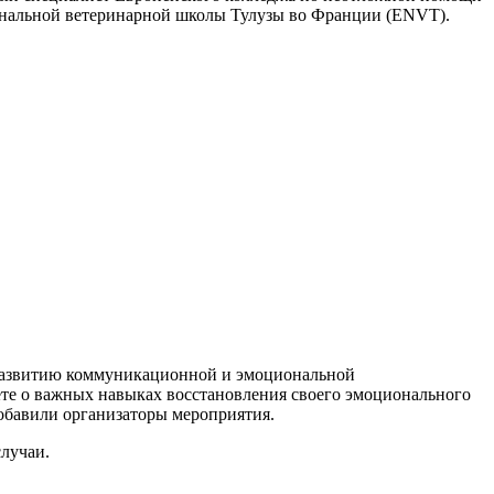
ональной ветеринарной школы Тулузы во Франции (ENVT).
о развитию коммуникационной и эмоциональной
аете о важных навыках восстановления своего эмоционального
обавили организаторы мероприятия.
случаи.