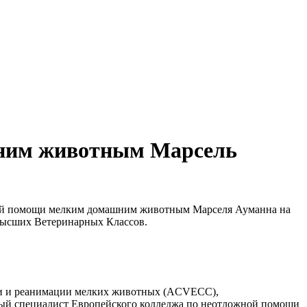
шним животным Марсель
ожной помощи мелким домашним животным Марселя Ауманна на
Высших Ветеринарных Классов.
щи и реанимации мелких животных (ACVECC),
ый специалист Европейского колледжа по неотложной помощи