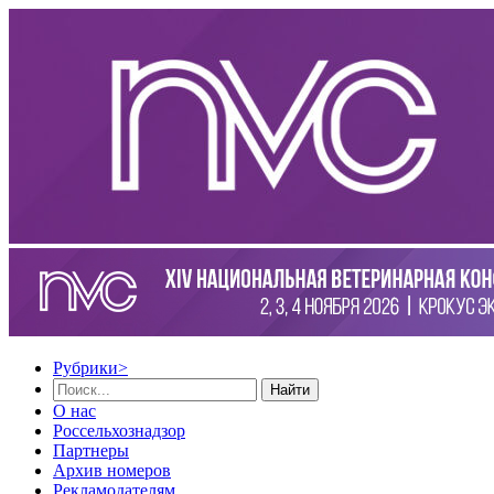
Рубрики
>
Найти
О нас
Россельхознадзор
Партнеры
Архив номеров
Рекламодателям