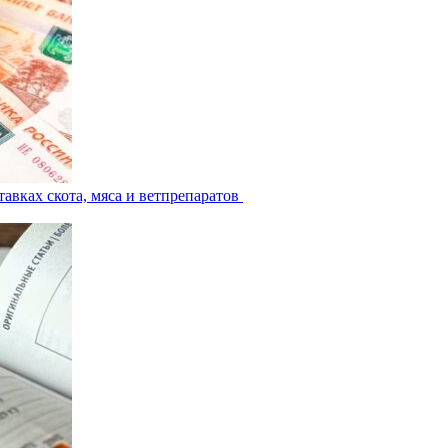
авках скота, мяса и ветпрепаратов