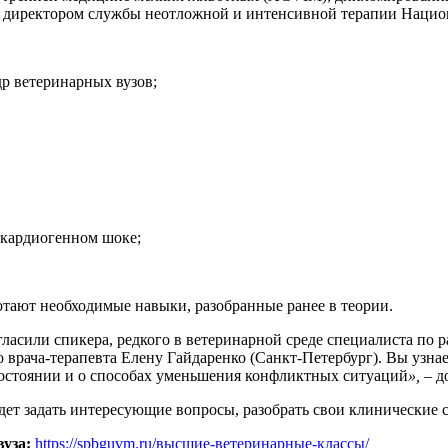
я директором службы неотложной и интенсивной терапии Наци
р ветеринарных вузов;
 кардиогенном шоке;
отают необходимые навыки, разобранные ранее в теории.
гласили спикера, редкого в ветеринарной среде специалиста п
о врача-терапевта Елену Гайдаренко (Санкт-Петербург). Вы узн
состоянии и о способах уменьшения конфликтных ситуаций
»,
– д
дет задать интересующие вопросы, разобрать свои клинические 
вуза:
https://spbguvm.ru/высшие-ветеринарные-классы/