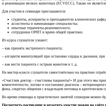
и реанимации мелких животных (ECVECC). Также он являетс
Для участия в семинаре приглашаются:
студенты, аспиранты и преподаватели клинических кафед
ассистенты и начинающие специалисты;
опытные терапевты-реаниматологи;
сотрудники ОРИТ и врачи общей практики.
Из курса слушатели узнают:
– как принять экстренного пациента;
– алгоритм манипуляций при остановке сердца и дыхания, при
– как вести пациента с острым животом и т. д.
На мастер-классе слушатели самостоятельно на практике отраб
«Счастлив доктор – счастливы пациенты!» И для этого мы при
компетентности, логике и постановке диагноза – ветеринарног
фона, секретах общения с владельцем питомца в критическом 
Во время семинара и практических занятий спикерам можно бу
Посмотреть расписание и оплатить участие можно на сайте 