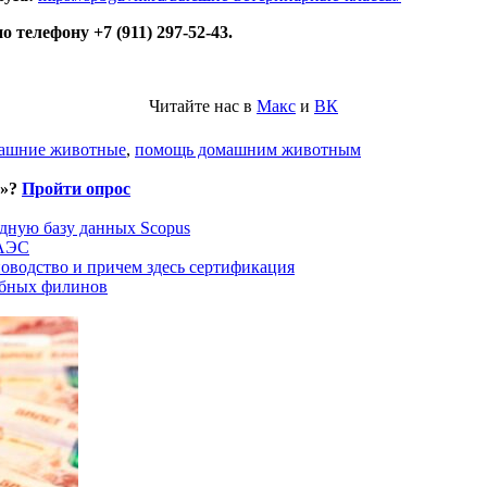
 телефону +7 (911) 297-52-43.
Читайте нас в
Макс
и
ВК
машние животные
,
помощь домашним животным
и»?
Пройти опрос
дную базу данных Scopus
ЕАЭС
оводство и причем здесь сертификация
ыбных филинов