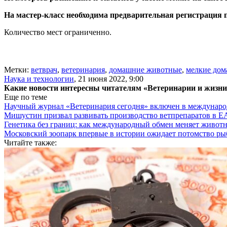
На мастер-класс необходима предварительная регистрация по
Количество мест ограниченно.
Метки:
ветврач
,
ветеринария
,
домашние животные
,
мелкие до
Наука и технологии
,
21 июня 2022, 9:00
Какие новости интересны читателям «Ветеринарии и жизн
Еще по теме
Научный журнал «Ветеринария сегодня» включен в междунаро
Мишустин призвал развивать производство ветпрепаратов в 
Генетика без границ: как международный обмен меняет животн
Московский зоопарк впервые в истории ожидает потомство р
Читайте также: