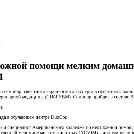
.
тложной помощи мелким дома
М
кий семинар известного европейского эксперта в сфере неотл
етеринарной медицины (СПбГУВМ). Семинар пройдет в составе 
н.
ода
в обучающем центре DuoCor.
ный специалист Американского колледжа по неотложной помо
утренней медицине мелких животных (ACVIM), дипломированн