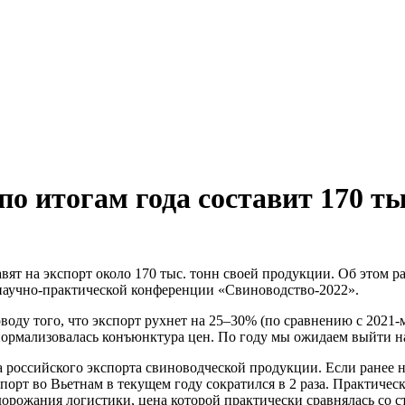
о итогам года составит 170 ты
вят на экспорт около 170 тыс. тонн своей продукции. Об этом 
аучно-практической конференции «Свиноводство-2022».
воду того, что экспорт рухнет на 25–30% (по сравнению с 2021-
нормализовалась конъюнктура цен. По году мы ожидаем выйти на
ра российского экспорта свиноводческой продукции. Если ранее
спорт во Вьетнам в текущем году сократился в 2 раза. Практичес
орожания логистики, цена которой практически сравнялась со с