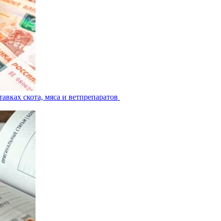
авках скота, мяса и ветпрепаратов