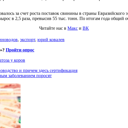
алось за счет роста поставок свинины в страны Евразийского э
рос в 2,5 раза, превысив 55 тыс. тонн. По итогам года общий об
Читайте нас в
Макс
и
ВК
иноводов
,
экспорт
,
юрий ковалев
и»?
Пройти опрос
тоза у коров
оводство и причем здесь сертификация
ным заболеванием поросят