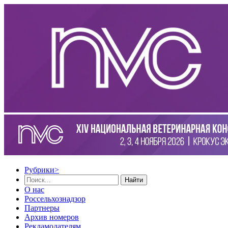
Рубрики
>
Найти
О нас
Россельхознадзор
Партнеры
Архив номеров
Рекламодателям