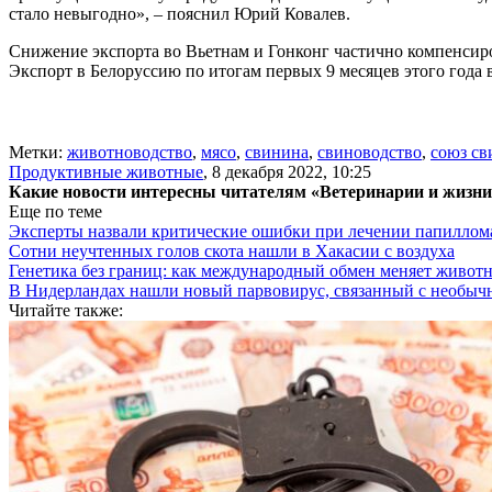
стало невыгодно», – пояснил Юрий Ковалев.
Снижение экспорта во Вьетнам и Гонконг частично компенсиров
Экспорт в Белоруссию по итогам первых 9 месяцев этого года вы
Метки:
животноводство
,
мясо
,
свинина
,
свиноводство
,
союз св
Продуктивные животные
,
8 декабря 2022, 10:25
Какие новости интересны читателям «Ветеринарии и жизн
Еще по теме
Эксперты назвали критические ошибки при лечении папиллома
Сотни неучтенных голов скота нашли в Хакасии с воздуха
Генетика без границ: как международный обмен меняет животн
В Нидерландах нашли новый парвовирус, связанный с необыч
Читайте также: