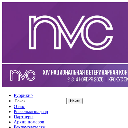
Рубрики
>
Найти
О нас
Россельхознадзор
Партнеры
Архив номеров
Рекламодателям