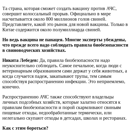
Та страна, которая сможет создать вакцину против АЧС,
совершит колоссальный прорыв. Официально в мире
насчитывается около 800 миллионов голов свиней.
Представляете, какой это рынок для новой вакцины. Только в
Китае содержится около полумиллиарда свиней.
Но ведь вакцина не панацея. Многие эксперты убеждены,
что прежде всего надо соблюдать правила биобезопасности
в свиноводческих хозяйствах.
Никита Лебедев:
Да, правила биобезопасности надо
неукоснительно соблюдать. Самое печальное, когда люди с
ветеринарным образованием сами держат у себя животных, а
когда случается падеж, закапывают трупы, тем самым
способствуя распространению инфекции. Это неприемлемо,
конечно.
Распространению АЧС также способствуют владельцы
личных подсобных хозяйств, которые халатно относятся к
правилам биобезопасности и порой скармливают свиньям
пищевые отходы, недообработанные термически, или
нелегально скупают отходы в детсадах, школах и ресторанах.
Как с этим бороться?