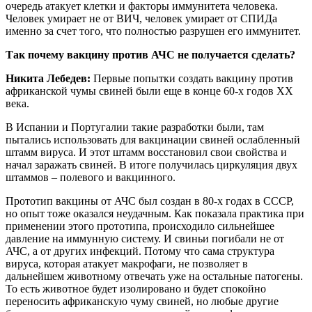
очередь атакует клетки и факторы иммунитета человека.
Человек умирает не от ВИЧ, человек умирает от СПИДа
именно за счет того, что полностью разрушен его иммунитет.
Так почему вакцину против АЧС не получается сделать?
Никита Лебедев:
Первые попытки создать вакцину против
африканской чумы свиней были еще в конце 60-х годов XX
века.
В Испании и Португалии такие разработки были, там
пытались использовать для вакцинации свиней ослабленный
штамм вируса. И этот штамм восстановил свои свойства и
начал заражать свиней. В итоге получилась циркуляция двух
штаммов – полевого и вакцинного.
Прототип вакцины от АЧС был создан в 80-х годах в СССР,
но опыт тоже оказался неудачным. Как показала практика при
применении этого прототипа, происходило сильнейшее
давление на иммунную систему. И свиньи погибали не от
АЧС, а от других инфекций. Потому что сама структура
вируса, которая атакует макрофаги, не позволяет в
дальнейшем животному отвечать уже на остальные патогены.
То есть животное будет изолировано и будет спокойно
переносить африканскую чуму свиней, но любые другие