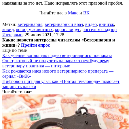
наказания за это нет. Надо исправлять этот правовой пробел.
Читайте нас в
Макс
и
ВК
Метки:
ветеринария
,
ветеринарный врач
,
видео
,
вниизж
,
ковид
,
ковид у животных
,
коронавирус
,
россельхознадзор
Интервью
,
29 июня 2021, 17:28
Какие новости интересны читателям «Ветеринарии и
жизни»?
Пройти опрос
Еще по теме
Как ученые воплощают идею ветеринарного препарата
Опыт, который не получить на парах: зачем будущему
ветеринару практика — интервью
Как рождается идея нового ветеринарного препарата —
сериал «ВиЖ»
Цифровой щит для улья: как «Портал пчеловода» помогает
защищать пасеки
Читайте также: