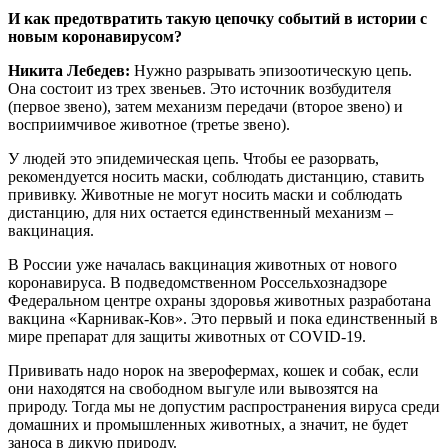
И как предотвратить такую цепочку событий в истории с
новым коронавирусом?
Никита Лебедев:
Нужно разрывать эпизоотическую цепь.
Она состоит из трех звеньев. Это источник возбудителя
(первое звено), затем механизм передачи (второе звено) и
восприимчивое животное (третье звено).
У людей это эпидемическая цепь. Чтобы ее разорвать,
рекомендуется носить маски, соблюдать дистанцию, ставить
прививку. Животные не могут носить маски и соблюдать
дистанцию, для них остается единственный механизм –
вакцинация.
В России уже началась вакцинация животных от нового
коронавируса. В подведомственном Россельхознадзоре
Федеральном центре охраны здоровья животных разработана
вакцина «Карнивак-Ков». Это первый и пока единственный в
мире препарат для защиты животных от COVID-19.
Прививать надо норок на зверофермах, кошек и собак, если
они находятся на свободном выгуле или вывозятся на
природу. Тогда мы не допустим распространения вируса среди
домашних и промышленных животных, а значит, не будет
заноса в дикую природу.