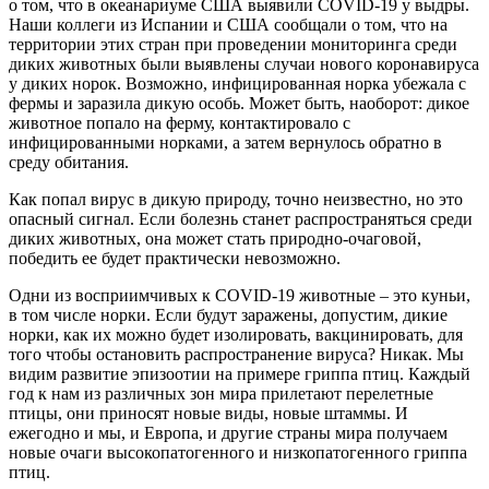
о том, что в океанариуме США выявили COVID-19 у выдры.
Наши коллеги из Испании и США сообщали о том, что на
территории этих стран при проведении мониторинга среди
диких животных были выявлены случаи нового коронавируса
у диких норок. Возможно, инфицированная норка убежала с
фермы и заразила дикую особь. Может быть, наоборот: дикое
животное попало на ферму, контактировало с
инфицированными норками, а затем вернулось обратно в
среду обитания.
Как попал вирус в дикую природу, точно неизвестно, но это
опасный сигнал. Если болезнь станет распространяться среди
диких животных, она может стать природно-очаговой,
победить ее будет практически невозможно.
Одни из восприимчивых к COVID-19 животные – это куньи,
в том числе норки. Если будут заражены, допустим, дикие
норки, как их можно будет изолировать, вакцинировать, для
того чтобы остановить распространение вируса? Никак. Мы
видим развитие эпизоотии на примере гриппа птиц. Каждый
год к нам из различных зон мира прилетают перелетные
птицы, они приносят новые виды, новые штаммы. И
ежегодно и мы, и Европа, и другие страны мира получаем
новые очаги высокопатогенного и низкопатогенного гриппа
птиц.