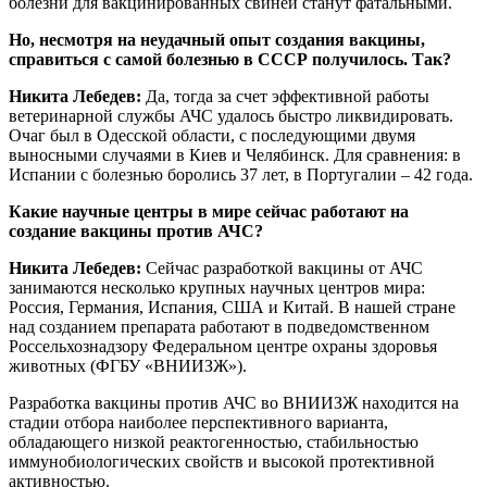
болезни для вакцинированных свиней станут фатальными.
Но, несмотря на неудачный опыт создания вакцины,
справиться с самой болезнью в СССР получилось. Так?
Никита Лебедев:
Да, тогда за счет эффективной работы
ветеринарной службы АЧС удалось быстро ликвидировать.
Очаг был в Одесской области, с последующими двумя
выносными случаями в Киев и Челябинск. Для сравнения: в
Испании с болезнью боролись 37 лет, в Португалии – 42 года.
Какие научные центры в мире сейчас работают на
создание вакцины против АЧС?
Никита Лебедев:
Сейчас разработкой вакцины от АЧС
занимаются несколько крупных научных центров мира:
Россия, Германия, Испания, США и Китай. В нашей стране
над созданием препарата работают в подведомственном
Россельхознадзору Федеральном центре охраны здоровья
животных (ФГБУ «ВНИИЗЖ»).
Разработка вакцины против АЧС во ВНИИЗЖ находится на
стадии отбора наиболее перспективного варианта,
обладающего низкой реактогенностью, стабильностью
иммунобиологических свойств и высокой протективной
активностью.