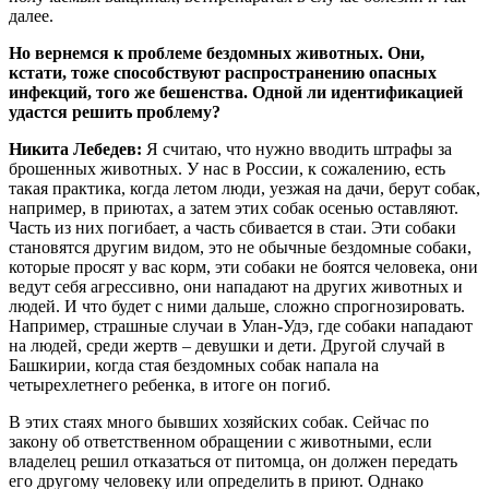
далее.
Но вернемся к проблеме бездомных животных. Они,
кстати, тоже способствуют распространению опасных
инфекций, того же бешенства. Одной ли идентификацией
удастся решить проблему?
Никита Лебедев:
Я считаю, что нужно вводить штрафы за
брошенных животных. У нас в России, к сожалению, есть
такая практика, когда летом люди, уезжая на дачи, берут собак,
например, в приютах, а затем этих собак осенью оставляют.
Часть из них погибает, а часть сбивается в стаи. Эти собаки
становятся другим видом, это не обычные бездомные собаки,
которые просят у вас корм, эти собаки не боятся человека, они
ведут себя агрессивно, они нападают на других животных и
людей. И что будет с ними дальше, сложно спрогнозировать.
Например, страшные случаи в Улан-Удэ, где собаки нападают
на людей, среди жертв – девушки и дети. Другой случай в
Башкирии, когда стая бездомных собак напала на
четырехлетнего ребенка, в итоге он погиб.
В этих стаях много бывших хозяйских собак. Сейчас по
закону об ответственном обращении с животными, если
владелец решил отказаться от питомца, он должен передать
его другому человеку или определить в приют. Однако