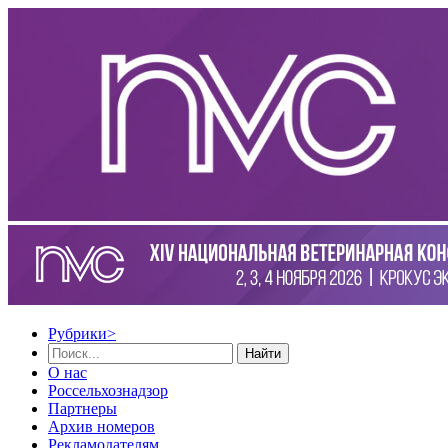
Рубрики
>
Найти
О нас
Россельхознадзор
Партнеры
Архив номеров
Рекламодателям