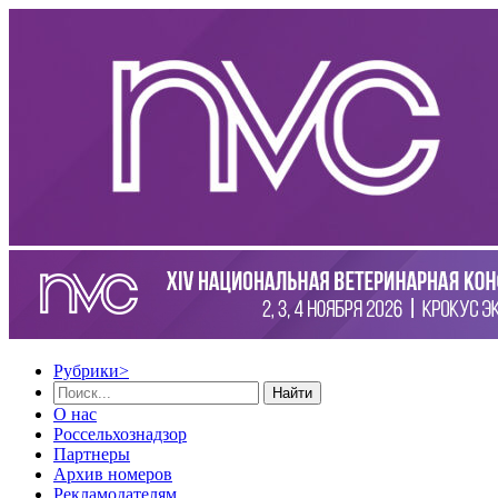
Рубрики
>
Найти
О нас
Россельхознадзор
Партнеры
Архив номеров
Рекламодателям