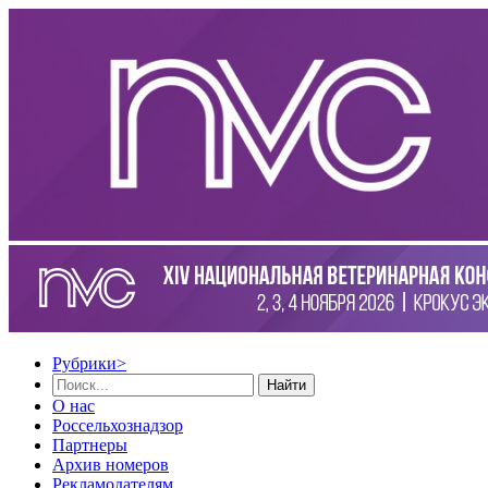
Рубрики
>
Найти
О нас
Россельхознадзор
Партнеры
Архив номеров
Рекламодателям