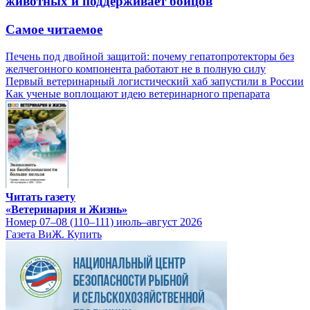
животных и поддерживает бойцов
Самое читаемое
Печень под двойной защитой: почему гепатопротекторы без
желчегонного компонента работают не в полную силу
Первый ветеринарный логистический хаб запустили в России
Как ученые воплощают идею ветеринарного препарата
Читать газету
«Ветеринария и Жизнь»
Номер 07–08 (110–111) июль–август 2026
Газета ВиЖ. Купить