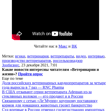
Читайте нас в
Макс
и
ВК
Метки:
вгнки
,
ветеринария
,
ветпрепараты
,
видео
,
интервью
,
производство ветпрепаратов
,
россельхознадзор
Зообизнес
,
23 декабря 2021, 7:01
Какие новости интересны читателям «Ветеринарии и
жизни»?
Пройти опрос
Еще по теме
Доля российских ветеринарных кардиопрепаратов за четыре
года выросла в 7 раз — RNC Pharma
В США отзывают серии ветпрепарата Adequan из-за
стеклянных волокон — его продают и в России
Связанному с сетью «Ле’Муррр» крупному поставщику
кормов для домашних животных грозит банкротство
Суд впервые в России отменил госрегистрацию импортных