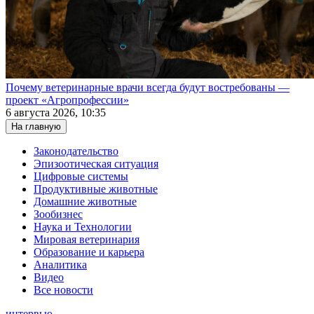
Почему ветеринарные врачи всегда будут востребованы —
проект «Агропрофессии»
6 августа 2026, 10:35
На главную
Законодательство
Эпизоотическая ситуация
Цифровые системы
Продуктивные животные
Домашние животные
Зообизнес
Наука и Технологии
Мировая ветеринария
Образование и карьера
Аналитика
Видео
Все новости
интервью