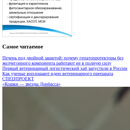
Самое читаемое
Печень под двойной защитой: почему гепатопротекторы без
желчегонного компонента работают не в полную силу
Первый ветеринарный логистический хаб запустили в России
Как ученые воплощают идею ветеринарного препарата
СПЕЦПРОЕКТ
«Кошки — звезды Донбасса»