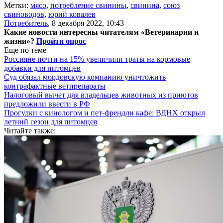
Метки:
мясо
,
потребление свинины
,
свинина
,
союз
свиноводов
,
юрий ковалев
Потребитель
,
8 декабря 2022, 10:43
Какие новости интересны читателям «Ветеринарии и
жизни»?
Пройти опрос
Еще по теме
Россияне почти на 15% увеличили траты на кормовые
добавки для питомцев
Суд обязал мордовскую компанию уничтожить
контрафактные ветпрепараты
Налоговый вычет для владельцев животных из приютов
предложили ввести в РФ
Прогулки с кинологом и пет-френдли кафе: ВДНХ открыл
летний сезон для питомцев
Читайте также: