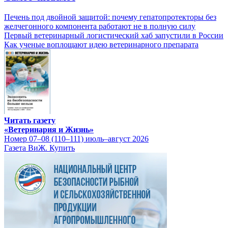
Печень под двойной защитой: почему гепатопротекторы без
желчегонного компонента работают не в полную силу
Первый ветеринарный логистический хаб запустили в России
Как ученые воплощают идею ветеринарного препарата
Читать газету
«Ветеринария и Жизнь»
Номер 07–08 (110–111) июль–август 2026
Газета ВиЖ. Купить