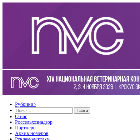
Рубрики
>
Найти
О нас
Россельхознадзор
Партнеры
Архив номеров
Рекламодателям