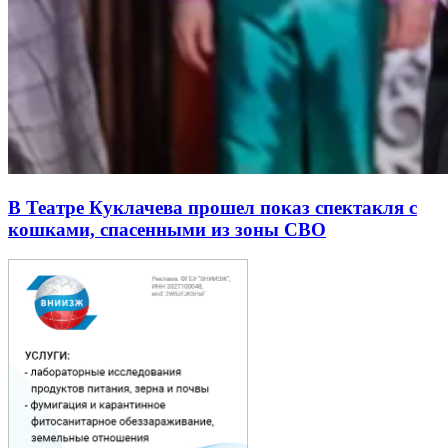
В Театре Куклачева прошел показ спектакля с
кошками, спасенными из зоны СВО