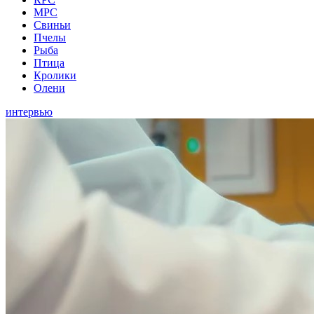
МРС
Свиньи
Пчелы
Рыба
Птица
Кролики
Олени
интервью