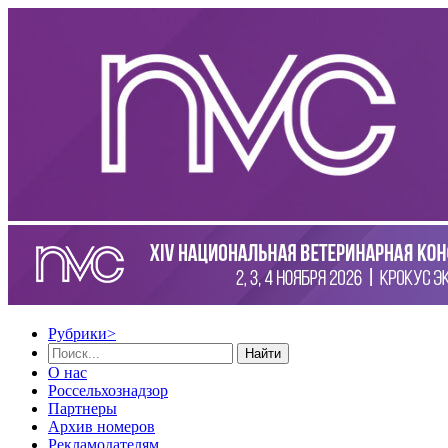
Рубрики
>
Найти
О нас
Россельхознадзор
Партнеры
Архив номеров
Рекламодателям