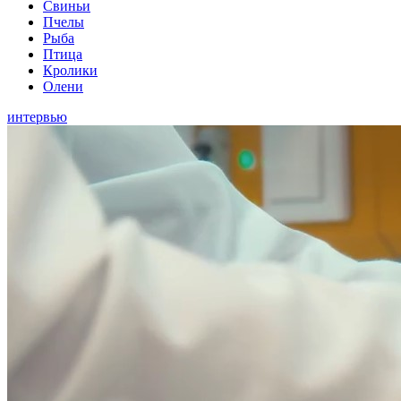
Свиньи
Пчелы
Рыба
Птица
Кролики
Олени
интервью