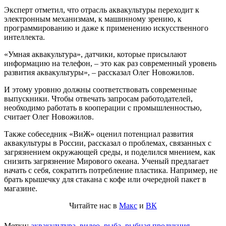
Эксперт отметил, что отрасль аквакультуры переходит к
электронным механизмам, к машинному зрению, к
программированию и даже к применению искусственного
интеллекта.
«Умная аквакультура», датчики, которые присылают
информацию на телефон, – это как раз современный уровень
развития аквакультуры», – рассказал Олег Новожилов.
И этому уровню должны соответствовать современные
выпускники. Чтобы отвечать запросам работодателей,
необходимо работать в кооперации с промышленностью,
считает Олег Новожилов.
Также собеседник «ВиЖ» оценил потенциал развития
аквакультуры в России, рассказал о проблемах, связанных с
загрязнением окружающей среды, и поделился мнением, как
снизить загрязнение Мирового океана. Ученый предлагает
начать с себя, сократить потребление пластика. Например, не
брать крышечку для стакана с кофе или очередной пакет в
магазине.
Читайте нас в
Макс
и
ВК
Метки:
аквакультура
,
видео
,
рыба
,
рыбная продукция
,