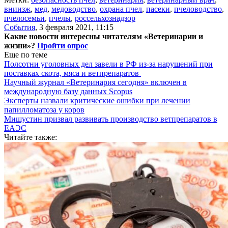
вниизж
,
мед
,
медоводство
,
охрана пчел
,
пасеки
,
пчеловодство
,
пчелосемьи
,
пчелы
,
россельхознадзор
События
,
3 февраля 2021, 11:15
Какие новости интересны читателям «Ветеринарии и
жизни»?
Пройти опрос
Еще по теме
Полсотни уголовных дел завели в РФ из-за нарушений при
поставках скота, мяса и ветпрепаратов
Научный журнал «Ветеринария сегодня» включен в
международную базу данных Scopus
Эксперты назвали критические ошибки при лечении
папилломатоза у коров
Мишустин призвал развивать производство ветпрепаратов в
ЕАЭС
Читайте также: