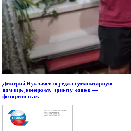
Дмитрий Куклачев передал гуманитарную
помощь донецкому приюту кошек —
фоторепортаж