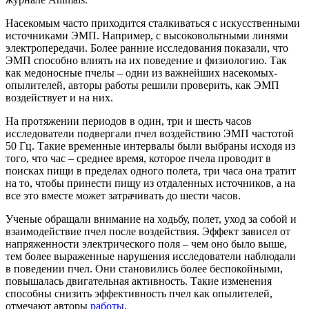
Насекомым часто приходится сталкиваться с искусственными
источниками ЭМП. Например, с высоковольтными линями
электропередачи. Более ранние исследования показали, что
ЭМП способно влиять на их поведение и физиологию. Так
как медоносные пчелы – одни из важнейших насекомых-
опылителей, авторы работы решили проверить, как ЭМП
воздействует и на них.
На протяжении периодов в один, три и шесть часов
исследователи подвергали пчел воздействию ЭМП частотой
50 Гц. Такие временные интервалы были выбраны исходя из
того, что час – среднее время, которое пчела проводит в
поисках пищи в пределах одного полета, три часа она тратит
на то, чтобы принести пищу из отдаленных источников, а на
все это вместе может затрачивать до шести часов.
Ученые обращали внимание на ходьбу, полет, уход за собой и
взаимодействие пчел после воздействия. Эффект зависел от
напряженности электрического поля – чем оно было выше,
тем более выраженные нарушения исследователи наблюдали
в поведении пчел. Они становились более беспокойными,
повышалась двигательная активность. Такие изменения
способны снизить эффективность пчел как опылителей,
отмечают авторы
работы
.