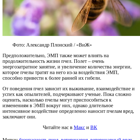
Фото: Александр Плонский / «ВиЖ»
Предположительно, ЭМП также может влиять на
продолжительность жизни пчел. Полет – очень
энергозатратное занятие, и увеличение количества энергии,
которое пчелы тратят на него из-за воздействия ЭМП,
способно привести к более ранней их гибели.
От поведения пчел зависит их выживание, взаимодействие и
успех как опылителей, подчеркивают ученые. Пока сложно
оценить, насколько пчелы могут приспособиться к
изменениям в ЭМП вокруг них, однако длительное
интенсивное воздействие определенно наносит пчелам вред,
заключают они.
Читайте нас в
Макс
и
ВК
Метки:
безопасность пчел
,
ветеринария
,
ветеринарный врач
,