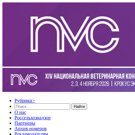
Рубрики
>
Найти
О нас
Россельхознадзор
Партнеры
Архив номеров
Рекламодателям