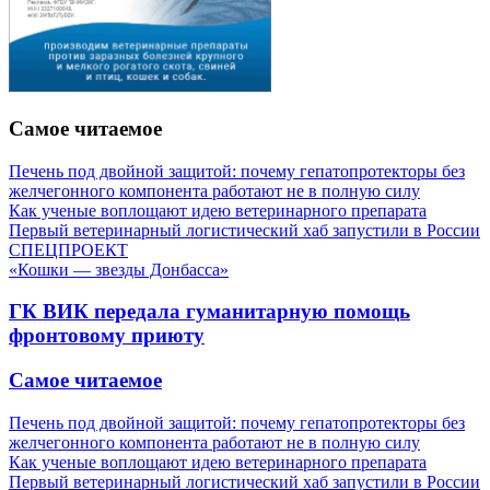
Самое читаемое
Печень под двойной защитой: почему гепатопротекторы без
желчегонного компонента работают не в полную силу
Как ученые воплощают идею ветеринарного препарата
Первый ветеринарный логистический хаб запустили в России
СПЕЦПРОЕКТ
«Кошки — звезды Донбасса»
ГК ВИК передала гуманитарную помощь
фронтовому приюту
Самое читаемое
Печень под двойной защитой: почему гепатопротекторы без
желчегонного компонента работают не в полную силу
Как ученые воплощают идею ветеринарного препарата
Первый ветеринарный логистический хаб запустили в России