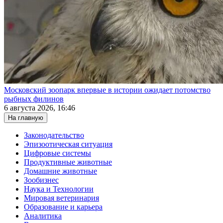
Московский зоопарк впервые в истории ожидает потомство
рыбных филинов
6 августа 2026, 16:46
На главную
Законодательство
Эпизоотическая ситуация
Цифровые системы
Продуктивные животные
Домашние животные
Зообизнес
Наука и Технологии
Мировая ветеринария
Образование и карьера
Аналитика