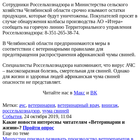
Сотрудники Россельхознадзора и Министерства сельского
хозяйства Челябинской области срочно изымают остатки
продукции, которые будут уничтожены. Покупателей просят в
случае обнаружения колбасы производства АО «Итера»
сообщать на горячую линию Территориального управления
Россельхознадзора: 8-351-265-38-74.
В Челябинской области предпринимаются меры в
соответствии с ветеринарными правилами для
предотвращения распространения африканской чумы свиней.
Специалисты Россельхознадзора напоминают, что вирус АЧС
– высокозаразная болезнь, смертельная для свиней. Однако
для жизни и здоровья людей африканская чума свиней
опасности не представляет.
Читайте нас в
Макс
и
ВК
Метки:
ачс
,
ветеринария
,
ветеринарный врач
,
вниизж
,
россельхознадзор
,
чума свиней
События
,
24 октября 2019, 11:04
Какие новости интересны читателям «Ветеринарии и
жизни»?
Пройти опрос
Еще по теме
Мишустин призвал развивать производство ветпрепаратов в