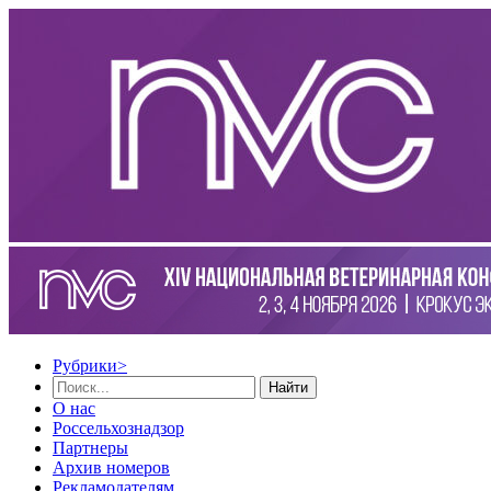
Рубрики
>
Найти
О нас
Россельхознадзор
Партнеры
Архив номеров
Рекламодателям