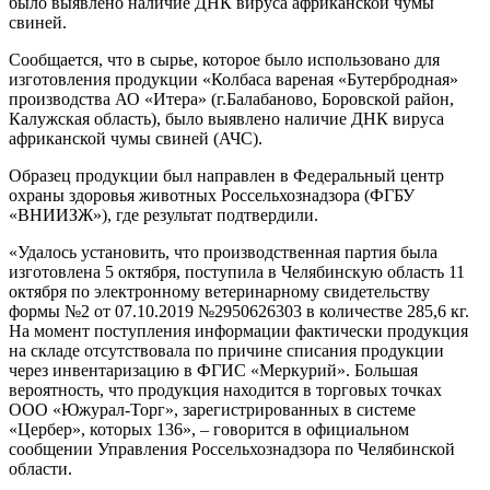
было выявлено наличие ДНК вируса африканской чумы
свиней.
Сообщается, что в сырье, которое было использовано для
изготовления продукции «Колбаса вареная «Бутербродная»
производства АО «Итера» (г.Балабаново, Боровской район,
Калужская область), было выявлено наличие ДНК вируса
африканской чумы свиней (АЧС).
Образец продукции был направлен в Федеральный центр
охраны здоровья животных Россельхознадзора (ФГБУ
«ВНИИЗЖ»), где результат подтвердили.
«Удалось установить, что производственная партия была
изготовлена 5 октября, поступила в Челябинскую область 11
октября по электронному ветеринарному свидетельству
формы №2 от 07.10.2019 №2950626303 в количестве 285,6 кг.
На момент поступления информации фактически продукция
на складе отсутствовала по причине списания продукции
через инвентаризацию в ФГИС «Меркурий». Большая
вероятность, что продукция находится в торговых точках
ООО «Южурал-Торг», зарегистрированных в системе
«Цербер», которых 136», – говорится в официальном
сообщении Управления Россельхознадзора по Челябинской
области.