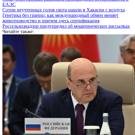
ЕАЭС
Сотни неучтенных голов скота нашли в Хакасии с воздуха
Генетика без границ: как международный обмен меняет
животноводство и причем здесь сертификация
Россельхознадзор предупредил об мошеннических рассылках
Читайте также: