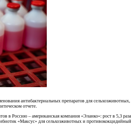
именования антибактериальных препаратов для сельхозживотных
итическом отчете.
в в Россию – американская компания «Эланко»: рост в 5,3 раза.
нтибиотик «Максус» для сельхозживотных и противококцидийный