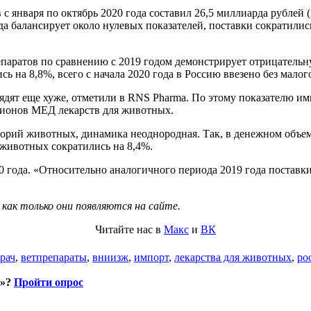
 января по октябрь 2020 года составил 26,5 миллиарда рублей 
 балансирует около нулевых показателей, поставки сократились 
паратов по сравнению с 2019 годом демонстрирует отрицательн
ись на 8,8%, всего с начала 2020 года в Россию ввезено без мал
ят еще хуже, отметили в RNS Pharma. По этому показателю имп
ллионов МЕД лекарств для животных.
горий животных, динамика неоднородная. Так, в денежном объе
 животных сократились на 8,4%.
 года. «Относительно аналогичного периода 2019 года поставки
 как только они появляются на сайте.
Читайте нас в
Макс
и
ВК
рач
,
ветпрепараты
,
вниизж
,
импорт
,
лекарства для животных
,
ро
и»?
Пройти опрос