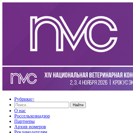
Рубрики
>
Найти
О нас
Россельхознадзор
Партнеры
Архив номеров
Рекламодателям