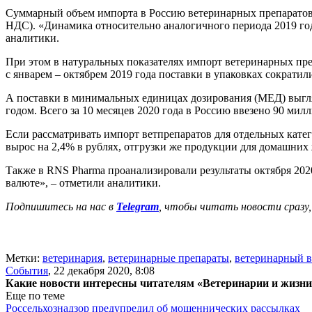
Суммарный объем импорта в Россию ветеринарных препаратов с
НДС). «Динамика относительно аналогичного периода 2019 года
аналитики.
При этом в натуральных показателях импорт ветеринарных пре
с январем – октябрем 2019 года поставки в упаковках сократил
А поставки в минимальных единицах дозирования (МЕД) выгляд
годом. Всего за 10 месяцев 2020 года в Россию ввезено 90 ми
Если рассматривать импорт ветпрепаратов для отдельных кате
вырос на 2,4% в рублях, отгрузки же продукции для домашних
Также в RNS Pharma проанализировали результаты октября 2020
валюте», – отметили аналитики.
Подпишитесь на нас в
Telegram
, чтобы читать новости сразу,
Метки:
ветеринария
,
ветеринарные препараты
,
ветеринарный в
События
,
22 декабря 2020, 8:08
Какие новости интересны читателям «Ветеринарии и жизн
Еще по теме
Россельхознадзор предупредил об мошеннических рассылках