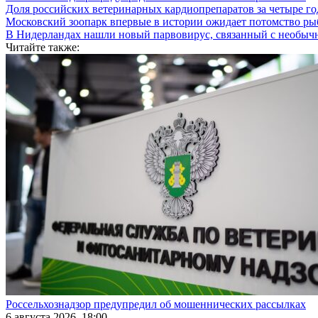
Доля российских ветеринарных кардиопрепаратов за четыре го
Московский зоопарк впервые в истории ожидает потомство р
В Нидерландах нашли новый парвовирус, связанный с необыч
Читайте также:
Россельхознадзор предупредил об мошеннических рассылках
6 августа 2026, 18:00