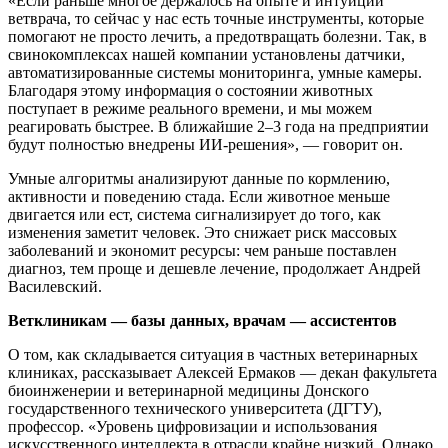
«Если раньше многое держалось на опыте и интуиции
ветврача, то сейчас у нас есть точные инструменты, которые
помогают не просто лечить, а предотвращать болезни. Так, в
свинокомплексах нашей компании установлены датчики,
автоматизированные системы мониторинга, умные камеры.
Благодаря этому информация о состоянии животных
поступает в режиме реального времени, и мы можем
реагировать быстрее. В ближайшие 2–3 года на предприятии
будут полностью внедрены ИИ-решения», — говорит он.
Умные алгоритмы анализируют данные по кормлению,
активности и поведению стада. Если животное меньше
двигается или ест, система сигнализирует до того, как
изменения заметит человек. Это снижает риск массовых
заболеваний и экономит ресурсы: чем раньше поставлен
диагноз, тем проще и дешевле лечение, продолжает Андрей
Василевский.
Ветклиникам
—
базы данных, врачам — ассистентов
О том, как складывается ситуация в частных ветеринарных
клиниках, рассказывает Алексей Ермаков — декан факультета
биоинженерии и ветеринарной медицины Донского
государственного технического университета (ДГТУ),
профессор. «Уровень цифровизации и использования
искусственного интеллекта в отрасли крайне низкий. Однако