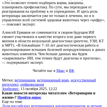
«Это позволит точнее подбирать корма, вакцины,
планировать профилактику. По сути, мы переходим от
реагирования на проблему к ее упреждению. И здесь роль
ветеринара заключается уже не только в лечении, но и в
управлении всей системой здоровья животных через «цифру»,
— поясняет эксперт.
Алексей Ермаков не сомневается: в скором будущем ИИ
сможет участвовать в качестве второго или даже первого
мнения в области визуальной диагностики (рентген, УЗИ, КТ
и МРТ). «В ближайшие 7–10 лет диагностическая работа и
прогнозирование вспышек болезней непродуктивных и диких
животных изменятся. Чем больше данных мы будем
«скармливать» ИИ, тем точнее будут диагнозы и прогнозы»,
— подчеркивает эксперт.
Читайте нас в
Макс
и
ВК
Метки:
ветеринария
,
ветеринарный врач
,
искусственный
интеллект
,
цифровизация
Зообизнес
,
13 октября 2025, 12:22
Какие новости интересны читателям «Ветеринарии и
жизни»?
Пройти опрос
Еще по теме
Доля российских ветеринарных кардиопрепаратов за четыре