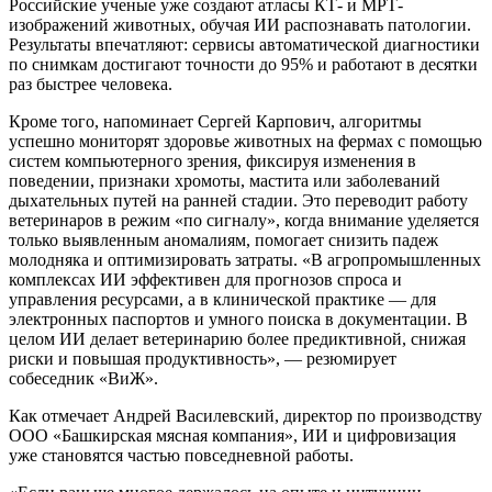
Российские ученые уже создают атласы КТ- и МРТ-
изображений животных, обучая ИИ распознавать патологии.
Результаты впечатляют: сервисы автоматической диагностики
по снимкам достигают точности до 95% и работают в десятки
раз быстрее человека.
Кроме того, напоминает Сергей Карпович, алгоритмы
успешно мониторят здоровье животных на фермах с помощью
систем компьютерного зрения, фиксируя изменения в
поведении, признаки хромоты, мастита или заболеваний
дыхательных путей на ранней стадии. Это переводит работу
ветеринаров в режим «по сигналу», когда внимание уделяется
только выявленным аномалиям, помогает снизить падеж
молодняка и оптимизировать затраты. «В агропромышленных
комплексах ИИ эффективен для прогнозов спроса и
управления ресурсами, а в клинической практике — для
электронных паспортов и умного поиска в документации. В
целом ИИ делает ветеринарию более предиктивной, снижая
риски и повышая продуктивность», — резюмирует
собеседник «ВиЖ».
Как отмечает Андрей Василевский, директор по производству
ООО «Башкирская мясная компания», ИИ и цифровизация
уже становятся частью повседневной работы.