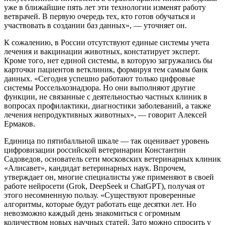
уже в ближайшие пять лет эти технологии изменят работу
ветврачей. В первую очередь тех, кто готов обучаться и
участвовать в создании баз данных», — уточняет он.
К сожалению, в России отсутствуют единые системы учета
лечения и вакцинации животных, констатирует эксперт.
Кроме того, нет единой системы, в которую загружались бы
карточки пациентов ветклиник, формируя тем самым банк
данных. «Сегодня успешно работают только цифровые
системы Россельхознадзора. Но они выполняют другие
функции, не связанные с деятельностью частных клиник в
вопросах профилактики, диагностики заболеваний, а также
лечения непродуктивных животных», — говорит Алексей
Ермаков.
Единица по пятибалльной шкале — так оценивает уровень
цифровизации российской ветеринарии Константин
Садоведов, основатель сети московских ветеринарных клиник
«Алисавет», кандидат ветеринарных наук. Впрочем,
утверждает он, многие специалисты уже применяют в своей
работе нейросети (Grok, DeepSeek и ChatGPT), получая от
этого несомненную пользу. «Существуют проверенные
алгоритмы, которые будут работать еще десятки лет. Но
невозможно каждый день знакомиться с огромным
количеством новых научных статей. Зато можно спросить у