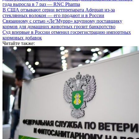
года выросла в 7 раз — RNC Pharma
В США отзывают серии ветпрепарата Adequan из-за
стеклянных волокон — его продают и в России
Связанному с сетью «Ле’Муррр» крупному поставщику
кормов для домашних животных грозит банкротство
Суд впервые в России отменил госрегистрацию импортных
кормовых добавок
Читайте также: