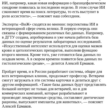
ИИ, например, какая новая информация о брахицефалическом
синдроме появилась за последнюю неделю. В этом случае ИИ
сэкономит время на поиск литературы, то есть выступит в
роли ассистента», — поясняет наш собеседник.
Эксперты «ВиЖ» сходятся во мнении: перспективы ИИ в
ветеринарной сфере очень велики. В первую очередь они
связаны с формированием различных баз данных. Например,
в ДГТУ создана, апробирована и уже начала работать база
данных по оценке результатов лабораторных исследований.
«Искусственный интеллект используется для оценки мазков
крови и цитологических препаратов, выполняя функцию
второго мнения. Кроме того, уже готовится база данных по
осадкам мочи. А в скором времени появится база данных по
гистологическим срезам», — делится Алексей Ермаков.
Пройдет время, и в России разработают системы, общие для
всех ветеринарных клиник, продолжает профессор. Ветврачи
смогут загружать в эти системы карточки и делиться друг с
другом информацией. «Такие базы данных будут представлять
большой интерес не только для ветврачей, но и для
коммерческих компаний, которые разрабатывают и
производят лекарственные средства, составляют диетические
рационы, выпускают импланты для животных», — поясняет
Алексей Ермаков.