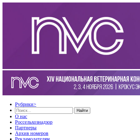
Рубрики
>
Найти
О нас
Россельхознадзор
Партнеры
Архив номеров
Рекламодателям