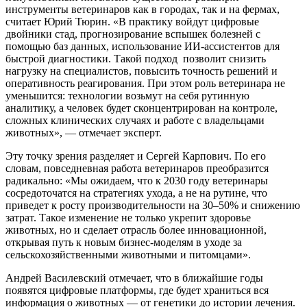
инструменты ветеринаров как в городах, так и на фермах,
считает Юрий Тюрин. «В практику войдут цифровые
двойники стад, прогнозирование вспышек болезней с
помощью баз данных, использование ИИ-ассистентов для
быстрой диагностики. Такой подход позволит снизить
нагрузку на специалистов, повысить точность решений и
оперативность реагирования. При этом роль ветеринара не
уменьшится: технологии возьмут на себя рутинную
аналитику, а человек будет сконцентрирован на контроле,
сложных клинических случаях и работе с владельцами
животных», — отмечает эксперт.
Эту точку зрения разделяет и Сергей Карпович. По его
словам, повседневная работа ветеринаров преобразится
радикально: «Мы ожидаем, что к 2030 году ветеринары
сосредоточатся на стратегиях ухода, а не на рутине, что
приведет к росту производительности на 30–50% и снижению
затрат. Такое изменение не только укрепит здоровье
животных, но и сделает отрасль более инновационной,
открывая путь к новым бизнес-моделям в уходе за
сельскохозяйственными животными и питомцами».
Андрей Василевский отмечает, что в ближайшие годы
появятся цифровые платформы, где будет храниться вся
информация о животных — от генетики до истории лечения.