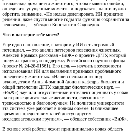
и владельца домашнего животного, чтобы выявить ошибки,
определить упущенные моменты и подсказать, на что нужно
обратить внимание. «Но нельзя делегировать ИИ принятие
решений: даже спустя многие годы эта функция сохранится за
человеком», — убежден Константин Садоведов.
Что в паттерне тебе моем?
Еще одно направление, в котором у ИИ есть огромный
потенциал, — это анализ паттернов поведения животных.
Алексей Ермаков рассказал «ВиЖ» о проекте ДГТУ, который
получил грантовую поддержку Российского научного фонда
(проект № 24-28-01561). Его цель — изучить возможности
использования ИИ для выявления признаков проблемного
поведения у животных. «Наши специалисты под
руководством Анны Фоминой (доцент кафедры биологии и
общей патологии ДГТУ, кандидат биологических наук.
—
«ВиЖ»
) научили искусственный интеллект оценивать у собак
паттерные двигательные активности, связанные с
тревожностью и благополучием. На полигоне университета
эта система уже работает в полном объеме. В ближайшее
время мы предоставим к ней доступ другим
исследовательским группам», — обещает собеседник «ВиЖ».
В основе этой работы лежит принципиально новая область