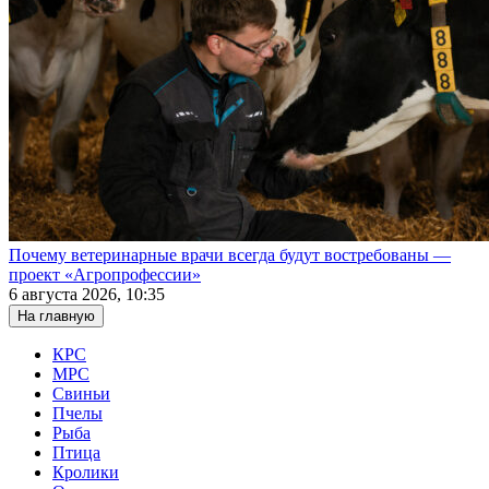
Почему ветеринарные врачи всегда будут востребованы —
проект «Агропрофессии»
6 августа 2026, 10:35
На главную
КРС
МРС
Свиньи
Пчелы
Рыба
Птица
Кролики