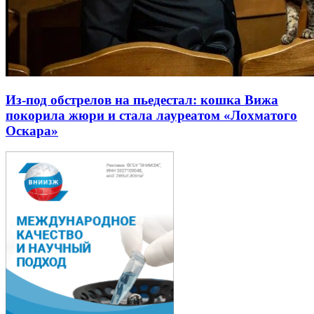
Из-под обстрелов на пьедестал: кошка Вижа
покорила жюри и стала лауреатом «Лохматого
Оскара»