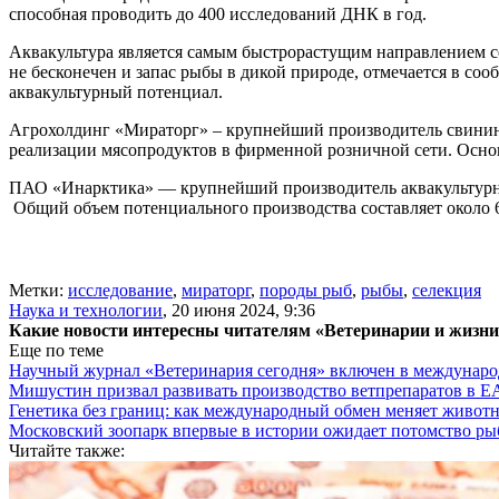
способная проводить до 400 исследований ДНК в год.
Аквакультура является самым быстрорастущим направлением се
не бесконечен и запас рыбы в дикой природе, отмечается в с
аквакультурный потенциал.
Агрохолдинг «Мираторг» – крупнейший производитель свинины 
реализации мясопродуктов в фирменной розничной сети. Осн
ПАО «Инарктика» — крупнейший производитель аквакультурног
Общий объем потенциального производства составляет около 6
Метки:
исследование
,
мираторг
,
породы рыб
,
рыбы
,
селекция
Наука и технологии
,
20 июня 2024, 9:36
Какие новости интересны читателям «Ветеринарии и жизн
Еще по теме
Научный журнал «Ветеринария сегодня» включен в междунаро
Мишустин призвал развивать производство ветпрепаратов в 
Генетика без границ: как международный обмен меняет животн
Московский зоопарк впервые в истории ожидает потомство р
Читайте также: