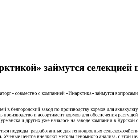
рктикой» займутся селекцией 
орг» совместно с компанией «Инарктика» займутся вопросами 
ей в белгородский завод по производству кормов для аквакульт
 производство и ассортимент кормов для обеспечения растущей
рманска и других уже началось на заводе компании в Курской о
яться подходы, разработанные для теплокровных сельскохозяйст
. Ученые центра внедряют методы геномного анализа, с этой це