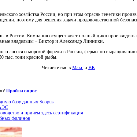
льского хозяйства России, но при этом отрасль генетики произ
ообщении, поэтому для решения задачи продовольственной безоп
в России. Компания осуществляет полный цикл производства: о
овные владельцы – Виктор и Александр Линники.
о лосося и морской форели в России, фермы по выращиванию н
0 тыс. тонн красной рыбы.
Читайте нас в
Макс
и
ВК
и»?
Пройти опрос
дную базу данных Scopus
ЕАЭС
оводство и причем здесь сертификация
ыбных филинов