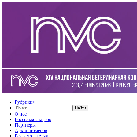
Рубрики
>
Найти
О нас
Россельхознадзор
Партнеры
Архив номеров
Рекламодателям