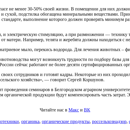
асе не менее 30-50% своей жизни. В помещении для них должно 
той и сухой, подстилка обогащена минеральными веществами. Пр
 в стандарте, выполнение которого должен проверять минимум р
ы, и электрическую стимуляцию, а при размножении — технику 
т матери. Например, телята и жеребята должны находиться с ней 
натриевое мыло, перекись водорода. Для лечения животных – ф
ивотноводства могут возникнуть трудности по подбору базы дл
России сейчас работают не более десяти сертифицированных ор
 своих сотрудников и готовят кадры. Некоторые из них проходи
 сельского хозяйства», — говорит Сергей Коршунов.
т проведения семинаров в Белгородском аграрном университете
м органической продукции будут компенсировать часть затрат. 
Читайте нас в
Макс
и
ВК
оотехники
,
органика
,
органические продукты
,
россельхознадзор
,