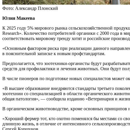
Фото: Александр Плонский
Юлия Макеева
К 2025 году 5% мирового рынка сельскохозяйственной продукц
Research». Количество потребителей органики с 2000 года в м
соответствовать мировому тренду хотят и российские производи
«Основным фактором риска при реализации данного направлени
в пояснительной записке к новым профстандартам.
Предполагается, что зоотехники-органисты будут разрабатыва
средств для профилактики и лечения животных. Они будут по
В числе пионеров по подготовке новых специалистов может ок
«В высшее образование внедряются стандарты третьего поколен
зоотехнии со специализацией в области органического животно
общая патология», — сообщила изданию «Ветеринария и жизнь
В органическом животноводстве, кроме основных принципов на
«Хороший фермер тот, кто охотно поменялся бы местами со св
длинную жизнь, в отличие от интенсивного сельхозпроизводст
Сергей Коршунов.