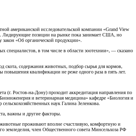
стной американской исследовательской компании «Grand View
овек. Лидирующие позиции на рынке пока занимает США, но
лу закон «Об органической продукции».
х специалистов, в том числе в области зоотехнии», — сказано
од скота, содержания животных, подбор сырья для кормов,
сы повышения квалификации не реже одного раза в пять лет.
та (г. Ростов-на-Дону) проходит аккредитация направления по
 «Биоинженерия и ветеринарная медицина» кафедре «Биология и
 сельскохозяйственных наук Галина Зеленкова.
та, важны и другие факторы.
де животные проживают вполне счастливую, комфортную и
ого земледелия, член Общественного совета Минсельхоза РФ