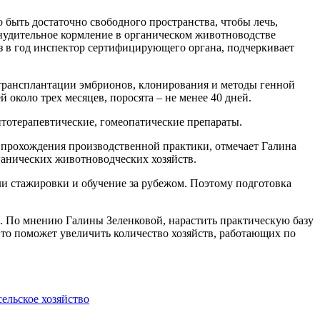
быть достаточно свободного пространства, чтобы лечь,
инудительное кормление в
органическом животноводстве
аз в год инспектор сертифицирующего органа, подчеркивает
трансплантации эмбрионов, клонирования и методы генной
около трех месяцев, поросята – не менее 40 дней.
итотерапевтические, гомеопатические препараты.
я прохождения производственной практики, отмечает Галина
ганических животноводческих хозяйств.
ли стажировки и обучение за рубежом. Поэтому подготовка
. По мнению Галины Зеленковой, нарастить практическую базу
Это поможет увеличить количество хозяйств, работающих по
сельское хозяйство