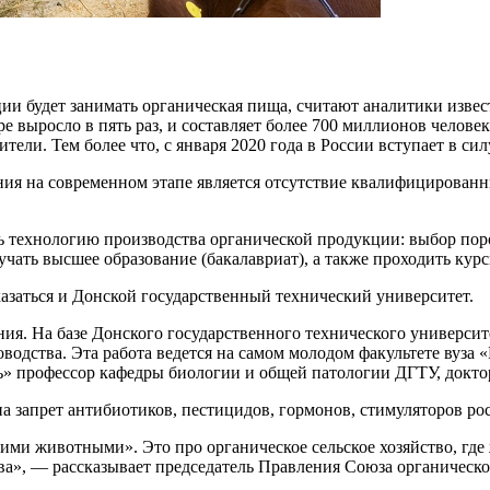
ии будет занимать органическая пища, считают аналитики изве
ире выросло в пять раз, и составляет более 700 миллионов чел
тели. Тем более что, с января 2020 года в России вступает в си
я на современном этапе является отсутствие квалифицированны
ть технологию производства органической продукции: выбор пор
лучать высшее
образование (бакалавриат), а также проходить кур
азаться и Донской государственный технический университет.
ия. На базе Донского государственного технического университе
водства. Эта работа ведется на самом молодом факультете вуза
» профессор кафедры биологии и общей патологии ДГТУ, доктор
 запрет антибиотиков, пестицидов, гормонов, стимуляторов рос
оими животными». Это про органическое сельское хозяйство, г
ва», — рассказывает председатель Правления Союза органическ