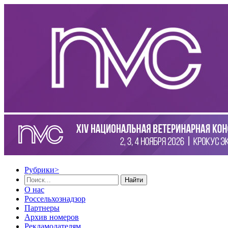
Рубрики
>
Найти
О нас
Россельхознадзор
Партнеры
Архив номеров
Рекламодателям