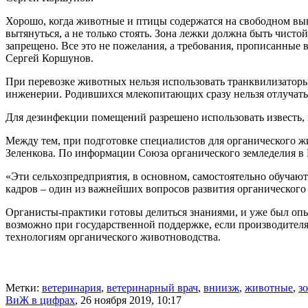
Хорошо, когда животные и птицы содержатся на свободном вып
вытянуться, а не только стоять. Зона лежки должна быть чис
запрещено. Все это не пожелания, а требования, прописанные
Сергей Коршунов.
При перевозке животных нельзя использовать транквилизатор
инженерии. Родившихся млекопитающих сразу нельзя отлучать о
Для дезинфекции помещений разрешено использовать известь, 
Между тем, при подготовке специалистов для органического ж
Зеленкова. По информации Союза органического земледелия в 
«Эти сельхозпредприятия, в основном, самостоятельно обучают
кадров – один из важнейших вопросов развития органического
Органисты-практики готовы делиться знаниями, и уже был опы
возможно
при государственной поддержке, если производителя
технологиям органического животноводства.
Метки:
ветеринария
,
ветеринарный врач
,
вниизж
,
животные
,
з
ВиЖ в цифрах
,
26 ноября 2019, 10:17