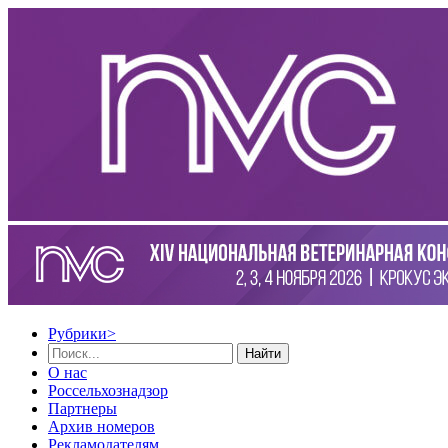
Рубрики
>
Найти
О нас
Россельхознадзор
Партнеры
Архив номеров
Рекламодателям