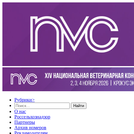
Рубрики
>
Найти
О нас
Россельхознадзор
Партнеры
Архив номеров
Рекламодателям