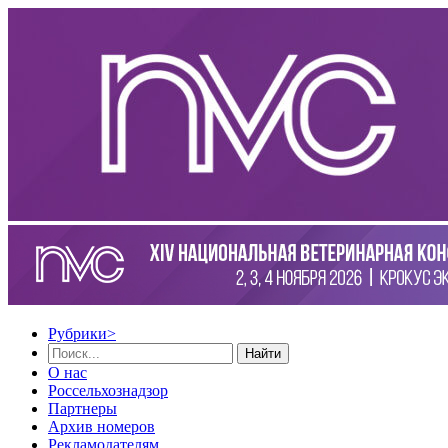
Рубрики
>
Найти
О нас
Россельхознадзор
Партнеры
Архив номеров
Рекламодателям