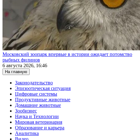
Московский зоопарк впервые в истории ожидает потомство
рыбных филинов
6 августа 2026, 16:46
На главную
Законодательство
Эпизоотическая ситуация
Цифровые системы
Продуктивные животные
Домашние животные
Зообизнес
Наука и Технологии
Мировая ветеринария
Образование и карьера
Аналитика
Видео