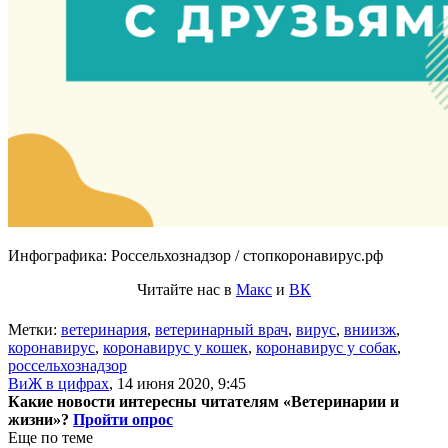
Инфографика: Россельхознадзор / стопкоронавирус.рф
Читайте нас в
Макс
и
ВК
Метки:
ветеринария
,
ветеринарный врач
,
вирус
,
вниизж
,
коронавирус
,
коронавирус у кошек
,
коронавирус у собак
,
россельхознадзор
ВиЖ в цифрах
,
14 июня 2020, 9:45
Какие новости интересны читателям «Ветеринарии и
жизни»?
Пройти опрос
Еще по теме