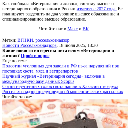
Как сообщала «Ветеринария и жизнь», систему высшего
ветеринарного образования в России
изменят с 2027 года.
Ее
планируют разделить на два уровня: высшее образование и
специализированное высшее образование.
Читайте нас в
Макс
и
ВК
Метки:
ВГНКИ
,
россельхознадзор
Новости Россельхознадзора
,
18 июля 2025, 13:30
Какие новости интересны читателям «Ветеринарии и
жизни»?
Пройти опрос
Еще по теме
Полсотни уголовных дел завели в РФ из-за нарушений при
поставках скота, мяса и ветпрепаратов
Научный журнал «Ветеринария сегодня» включен в
международную базу данных Scopus
Сотни неучтенных голов скота нашли в Хакасии с воздуха
Россельхознадзор предупредил об мошеннических рассылках
Читайте также: