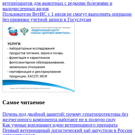
ветпрепаратов для животных с редкими болезнями и
малочисленных видов
Пользователи ВетИС с 1 июля не смогут выполнять операции
без привязки учетной записи к Госуслугам
Самое читаемое
Печень под двойной защитой: почему гепатопротекторы без
желчегонного компонента работают не в полную силу
Как ученые воплощают идею ветеринарного препарата
Первый ветеринарный логистический хаб запустили в России