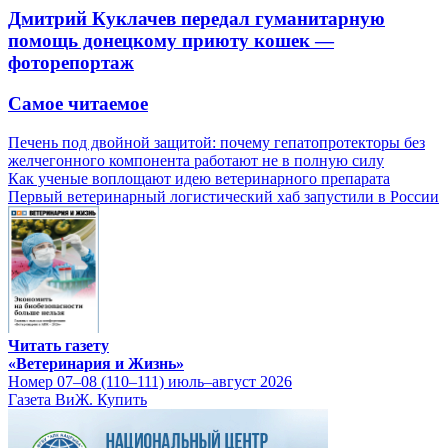
Дмитрий Куклачев передал гуманитарную
помощь донецкому приюту кошек —
фоторепортаж
Самое читаемое
Печень под двойной защитой: почему гепатопротекторы без
желчегонного компонента работают не в полную силу
Как ученые воплощают идею ветеринарного препарата
Первый ветеринарный логистический хаб запустили в России
Читать газету
«Ветеринария и Жизнь»
Номер 07–08 (110–111) июль–август 2026
Газета ВиЖ. Купить