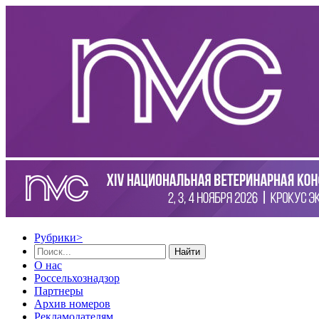
Рубрики
>
Найти
О нас
Россельхознадзор
Партнеры
Архив номеров
Рекламодателям