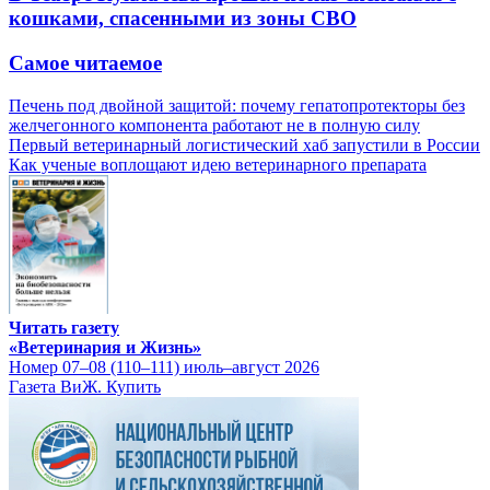
кошками, спасенными из зоны СВО
Самое читаемое
Печень под двойной защитой: почему гепатопротекторы без
желчегонного компонента работают не в полную силу
Первый ветеринарный логистический хаб запустили в России
Как ученые воплощают идею ветеринарного препарата
Читать газету
«Ветеринария и Жизнь»
Номер 07–08 (110–111) июль–август 2026
Газета ВиЖ. Купить