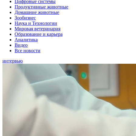
Цифровые системы
Продуктивные животные
Домашние животные
Зообизнес
Наука и Технологии
Мировая ветеринария
Образование и карьера
Аналитика
Видео
Все новости
интервью