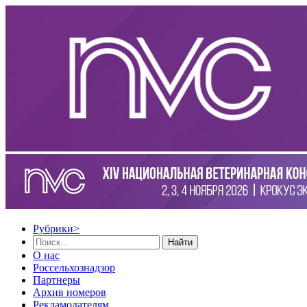
Рубрики
>
Найти
О нас
Россельхознадзор
Партнеры
Архив номеров
Рекламодателям