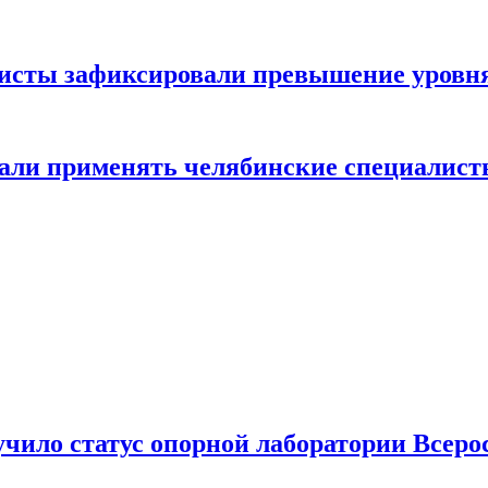
исты зафиксировали превышение уровня 
чали применять челябинские специалис
ило статус опорной лаборатории Всерос