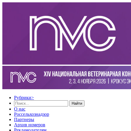
Рубрики
>
Найти
О нас
Россельхознадзор
Партнеры
Архив номеров
Рекламодателям