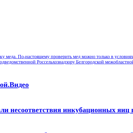
ку меда. По-настоящему проверить мед можно только в условиях л
подведомственной Россельхознадзору Белгородской межобластно
ой.Видео
ли несоответствия инкубационных яиц п