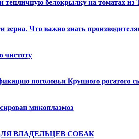
 тепличную белокрылку на томатах из 
ти зерна. Что важно знать производител
ю чистоту
фикацию поголовья Крупного рогатого с
ксирован микоплазмоз
НО ДЛЯ ВЛАДЕЛЬЦЕВ СОБАК