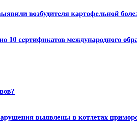
явили возбудителя картофельной болез
о 10 сертификатов международного обр
вов?
нарушения выявлены в котлетах приморс