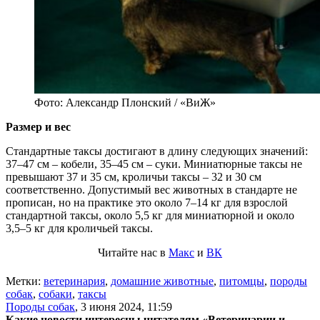
Фото: Александр Плонский / «ВиЖ»
Размер и вес
Стандартные таксы достигают в длину следующих значений:
37–47 см – кобели, 35–45 см – суки. Миниатюрные таксы не
превышают 37 и 35 см, кроличьи таксы – 32 и 30 см
соответственно. Допустимый вес животных в стандарте не
прописан, но на практике это около 7–14 кг для взрослой
стандартной таксы, около 5,5 кг для миниатюрной и около
3,5–5 кг для кроличьей таксы.
Читайте нас в
Макс
и
ВК
Метки:
ветеринария
,
домашние животные
,
питомцы
,
породы
собак
,
собаки
,
таксы
Породы собак
,
3 июня 2024, 11:59
Какие новости интересны читателям «Ветеринарии и