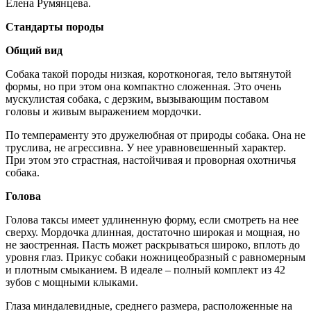
Елена Румянцева.
Стандарты породы
Общий вид
Собака такой породы низкая, коротконогая, тело вытянутой
формы, но при этом она компактно сложенная. Это очень
мускулистая собака, с дерзким, вызывающим поставом
головы и живым выражением мордочки.
По темпераменту это дружелюбная от природы собака. Она не
труслива, не агрессивна. У нее уравновешенный характер.
При этом это страстная, настойчивая и проворная охотничья
собака.
Голова
Голова таксы имеет удлиненную форму, если смотреть на нее
сверху. Мордочка длинная, достаточно широкая и мощная, но
не заостренная. Пасть может раскрываться широко, вплоть до
уровня глаз. Прикус собаки ножницеобразный с равномерным
и плотным смыканием. В идеале – полный комплект из 42
зубов с мощными клыками.
Глаза миндалевидные, среднего размера, расположенные на