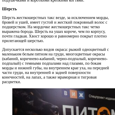
подушечками и короткими крепкими когтями.
Шерсть
Шерсть жесткошерстных такс везде, за исключением морды,
бровей и ушей, имеет густой и жесткий покровный волос с
подшерстком. На мордочке жесткошерстных такс четко
выражена борода. Шерсть на ушах короче, чем по корпусу,
почти гладкая. Хвост хорошо и равномерно покрыт плотно
прилегающей шерстью.
Допускается несколько видов окраса: рыжий одноцветный с
маленьким белым пятном на груди, многоцветные окрасы
(кабаний, коричнево-кабаний, черно-подпалый, коричнево-
подпалый) с темными подпалами над глазами, по бокам
морды и нижней губы, на внутреннем крае уха, на передней
части груди, на внутренней и задней поверхности
конечностей, на лапах, а также мраморная и тигровая
расцветки.