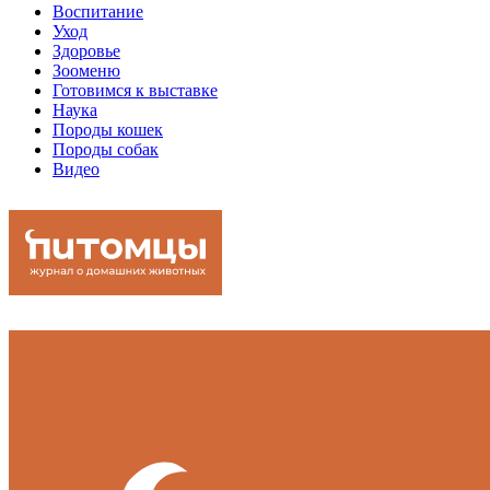
Воспитание
Уход
Здоровье
Зооменю
Готовимся к выставке
Наука
Породы кошек
Породы собак
Видео