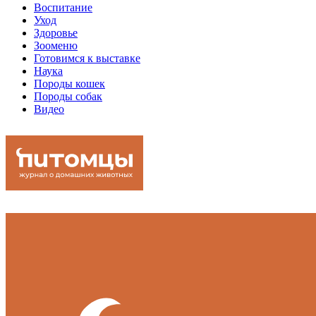
Воспитание
Уход
Здоровье
Зооменю
Готовимся к выставке
Наука
Породы кошек
Породы собак
Видео