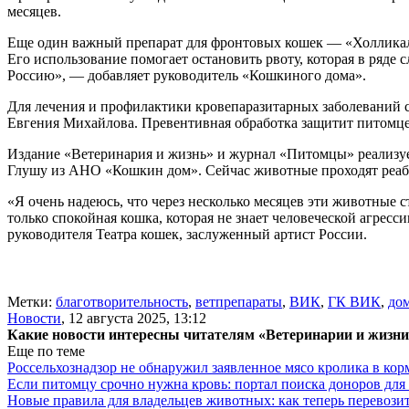
месяцев.
Еще один важный препарат для фронтовых кошек — «Холликал
Его использование помогает остановить рвоту, которая в ряде
Россию», — добавляет руководитель «Кошкиного дома».
Для лечения и профилактики кровепаразитарных заболеваний 
Евгения Михайлова. Превентивная обработка защитит питомце
Издание «Ветеринария и жизнь» и журнал «Питомцы» реализуе
Глушу из АНО «Кошкин дом». Сейчас животные проходят реаб
«Я очень надеюсь, что через несколько месяцев эти животные с
только спокойная кошка, которая не знает человеческой агресс
руководителя Театра кошек, заслуженный артист России.
Метки:
благотворительность
,
ветпрепараты
,
ВИК
,
ГК ВИК
,
до
Новости
,
12 августа 2025, 13:12
Какие новости интересны читателям «Ветеринарии и жизн
Еще по теме
Россельхознадзор не обнаружил заявленное мясо кролика в ко
Если питомцу срочно нужна кровь: портал поиска доноров для
Новые правила для владельцев животных: как теперь перевози