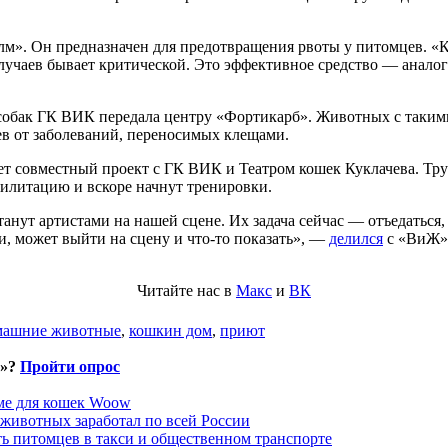
м». Он предназначен для предотвращения рвоты у питомцев. «
 случаев бывает критической. Это эффективное средство — анало
собак ГК ВИК передала центру «Фортикарб». Животных с таким
в от заболеваний, переносимых клещами.
т совместный проект с ГК ВИК и Театром кошек Куклачева. Тру
илитацию и вскоре начнут тренировки.
танут артистами на нашей сцене. Их задача сейчас — отъедаться,
ии, может выйти на сцену и что-то показать», —
делился
с «ВиЖ» 
Читайте нас в
Макс
и
ВК
машние животные
,
кошкин дом
,
приют
и»?
Пройти опрос
рме для кошек Woow
 животных заработал по всей России
ть питомцев в такси и общественном транспорте