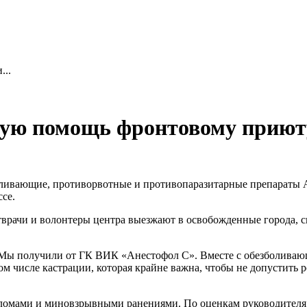
...
ную помощь фронтовому приют
боливающие, противорвотные и противопаразитарные препарат
се.
рачи и волонтеры центра выезжают в освобожденные города, сп
. Мы получили от ГК ВИК «Анестофол С». Вместе с обезболиваю
м числе кастрации, которая крайне важна, чтобы не допустить 
омами и миновзрывными ранениями. По оценкам руководителя це