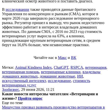
клинический осмотр животного и поставить диагноз.
В
исследовании
также приводятся данные британского
Управления по конкуренции и рынкам (CMA), которое в
марте 2026 года завершило расследование ветеринарного
рынка. Регулятор пришел к выводу, что рынок недостаточно
эффективно работает в интересах владельцев домашних
животных. По данным CMA, с 2016 по 2023 год стоимость
ветеринарных услуг выросла на 63%, а клиники,
принадлежащие крупным ветеринарным сетям, в среднем
берут на 16,6% больше, чем независимые практики.
Читайте нас в
Макс
и
ВК
Метки:
Animal Kindness Index
,
ChatGPT
,
RSPCA
,
ветеринария
,
ветеринарная помощь
,
ветеринарные клиники
,
владельцы
домашних животных
,
домашние животные
,
ИИ
,
искусственный интеллект
,
исследование
,
стоимость
ветеринарных услуг
Зообизнес
,
29 июня 2026, 11:21
Какие новости интересны читателям «Ветеринарии и
жизни»?
Пройти опрос
Еще по теме
Мишустин призвал развивать производство ветпрепаратов в