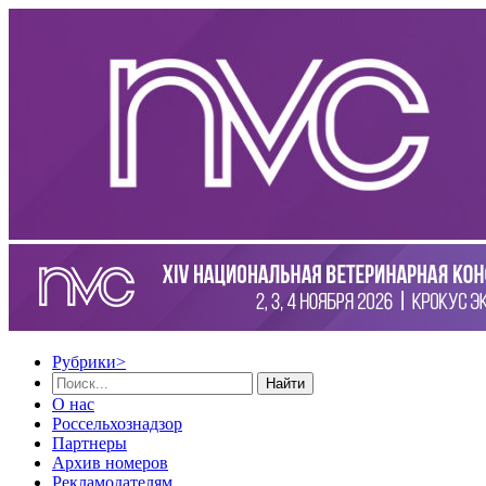
Рубрики
>
Найти
О нас
Россельхознадзор
Партнеры
Архив номеров
Рекламодателям