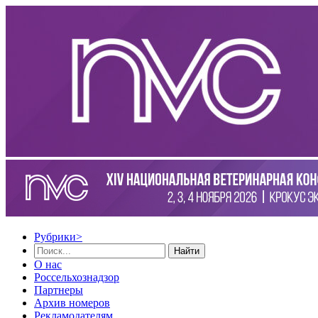
Рубрики
>
Найти
О нас
Россельхознадзор
Партнеры
Архив номеров
Рекламодателям