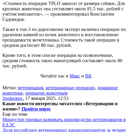
«Стоимость операции TPLO зависит от размера собаки. Для
крупных животных она составляет около 81,5 тыс. рублей с
учетом имплантов», — прокомментировал Константин
Садоведов.
Также в топ-3 по дороговизне эксперт включил операции по
удалению камней из почек животного и восстановлению
проходимости мочеточника. Стоимость такой операции в
среднем достигает 80 тыс. рублей.
Кроме того, в этом списке операции на позвоночнике,
средняя стоимость таких манипуляций составляет около 80
тыс. рублей.
Читайте нас в
Макс
и
ВК
Метки:
ветеринария
,
ветеринарные операции
,
домашние
животные
,
операции животным
Зообизнес
,
17 января 2025, 12:53
Какие новости интересны читателям «Ветеринарии и
жизни»?
Пройти опрос
Еще по теме
Мишустин призвал развивать производство ветпрепаратов в
ЕАЭС
Доля российских ветеринарных кардиопрепаратов за четыре