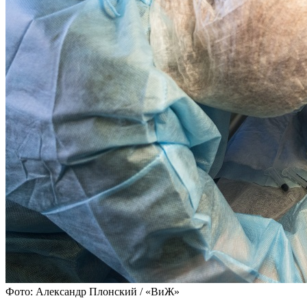
Фото: Александр Плонский / «ВиЖ»