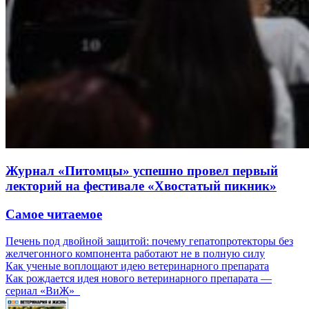
Журнал «Питомцы» успешно провел первый
лекторий на фестивале «Хвостатый пикник»
Самое читаемое
Печень под двойной защитой: почему гепатопротекторы без
желчегонного компонента работают не в полную силу
Как ученые воплощают идею ветеринарного препарата
Как рождается идея нового ветеринарного препарата —
сериал «ВиЖ»